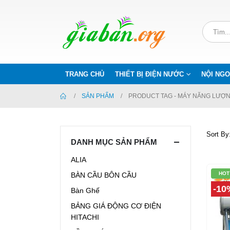
TRANG CHỦ
THIẾT BỊ ĐIỆN NƯỚC
NỘI NGO
SẢN PHẨM
PRODUCT TAG -
MÁY NĂNG LƯỢN
Sort By
DANH MỤC SẢN PHẨM
ALIA
HOT
BÀN CẦU BÔN CẦU
-10
Bàn Ghế
BẢNG GIÁ ĐỘNG CƠ ĐIỆN
HITACHI