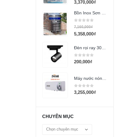
3,370,000
₫
Bồn Inox Sơn Hà 2000L đứng
0
out of 5
7,160,000
₫
5,358,000
₫
Đèn rọi ray 30w (COB HD1)
0
out of 5
200,000
₫
Máy nước nóng Ferroli 15L VERDI AE
0
out of 5
3,255,000
₫
CHUYÊN MỤC
Chuyên
mục