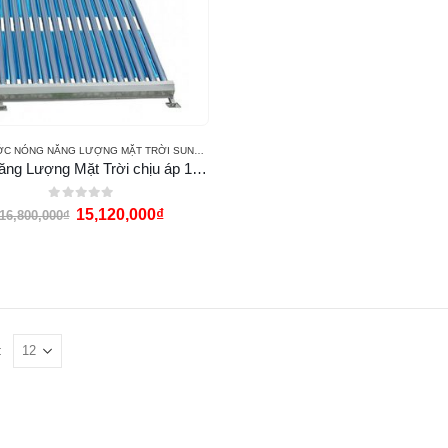
MÁY NƯỚC NÓNG NĂNG LƯỢNG MẶT TRỜI SUNPO
Máy Năng Lượng Mặt Trời chịu áp 180l SUNPO
0
out of 5
15,120,000
₫
16,800,000
₫
: