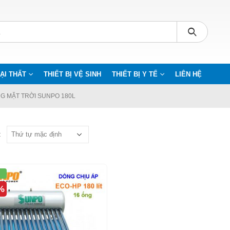
ẠI THẤT
THIẾT BỊ VỆ SINH
THIẾT BỊ Y TẾ
LIÊN HỆ
G MẶT TRỜI SUNPO 180L
:
%