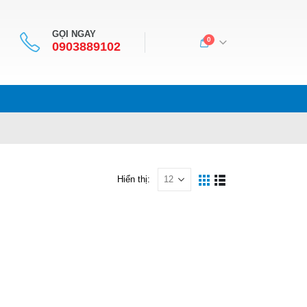
GỌI NGAY
0
0903889102
Hiển thị: