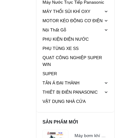
Máy Nước Trực Tiếp Panasonic
MÁY THỔI SỦI KHÍ OXY
MOTOR KÉO ĐỘNG CƠ ĐIỆN
Nội Thất Gỗ
PHỤ KIỆN ĐIỆN NƯỚC
PHỤ TÙNG XE SS
QUẠT CÔNG NGHIỆP SUPER
WIN
SUPER
TÂN Á ĐẠI THÀNH
THIẾT BỊ ĐIÊN PANASONIC
VẬT DỤNG NHÀ CỬA
SẢN PHẨM MỚI
Máy bơm khí Fusheng TA-65 (2Hp 220v)