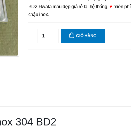
BD2 Hwata mẫu đẹp giá rẻ tại hệ thống,
♥
miễn phí
chậu inox.
GIỎ HÀNG
inox 304 BD2