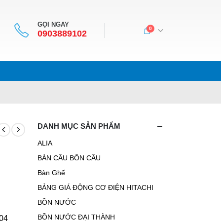
GỌI NGAY
0
0903889102
DANH MỤC SẢN PHẨM
ALIA
BÀN CẦU BÔN CẦU
Bàn Ghế
BẢNG GIÁ ĐỘNG CƠ ĐIỆN HITACHI
BỒN NƯỚC
BỒN NƯỚC ĐẠI THÀNH
304