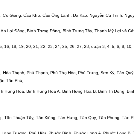
h, Cô Giang, Cầu Kho, Cầu Ông Lãnh, Đa Kao, Nguyễn Cư Trinh, Ngu
 An Lợi Đông, Bình Trưng Đông, Bình Trưng Tây, Thạnh Mỹ Lợi và Cát
5, 16, 18, 19, 20, 21, 22, 23, 24, 25, 26, 27, 28, quận 3, 4, 5, 6, 8, 10,
ân, Hòa Thạnh, Phú Thạnh, Phú Thọ Hòa, Phú Trung, Sơn Kỳ, Tân Quý
uận Tân Phú;
ình Hưng Hòa, Bình Hưng Hòa A, Bình Hưng Hòa B, Bình Trị Đông, Bình
g, Tân Thuận Tây, Tân Kiểng, Tân Hưng, Tân Quy, Tân Phong, Tân P
, Long Trường, Phú Hữu, Phước Bình, Phước Long A, Phước Long B,