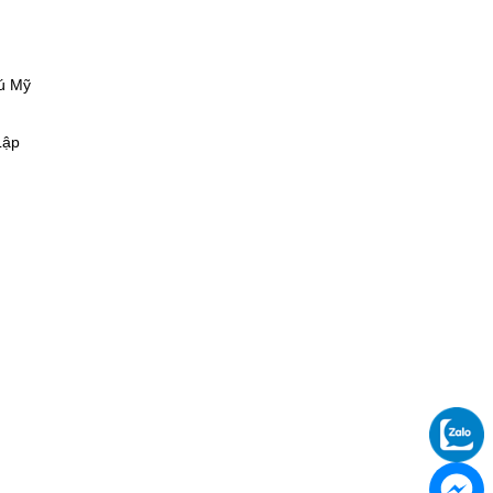
hú Mỹ
Lập