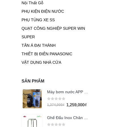
Nội Thất Gỗ
PHỤ KIỆN ĐIỆN NƯỚC
PHỤ TÙNG XE SS
QUẠT CÔNG NGHIỆP SUPER WIN
SUPER
TÂN Á ĐẠI THÀNH
THIẾT BỊ ĐIÊN PANASONIC
VẬT DỤNG NHÀ CỬA
SẢN PHẨM
Máy bơm nước APP TPS-50 (100w)
0
out of 5
1,259,000
₫
1,374,000
₫
Ghế Đẩu Inox Chân Vòng GD04