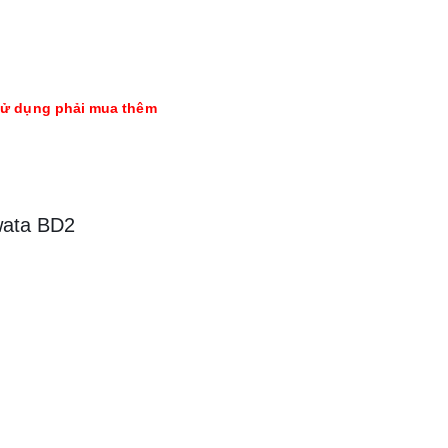
 sử dụng phải mua thêm
wata BD2