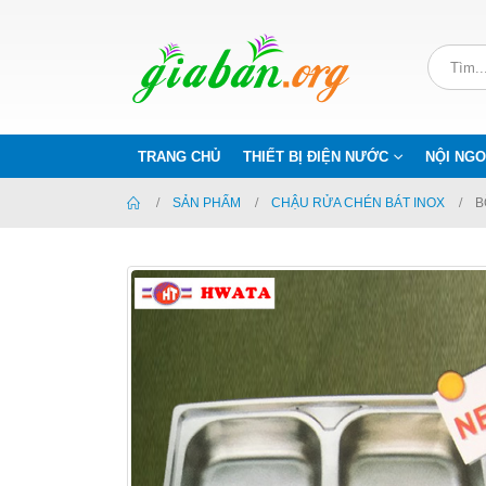
TRANG CHỦ
THIẾT BỊ ĐIỆN NƯỚC
NỘI NGO
SẢN PHẨM
CHẬU RỬA CHÉN BÁT INOX
B