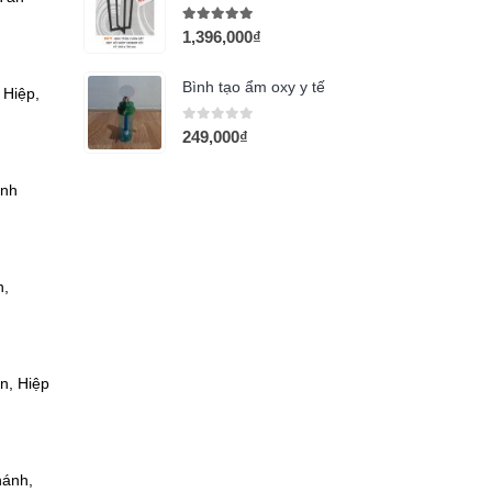
5.00
out of 5
1,396,000
₫
Bình tạo ẩm oxy y tế
 Hiệp,
0
out of 5
249,000
₫
inh
n,
n, Hiệp
hánh,