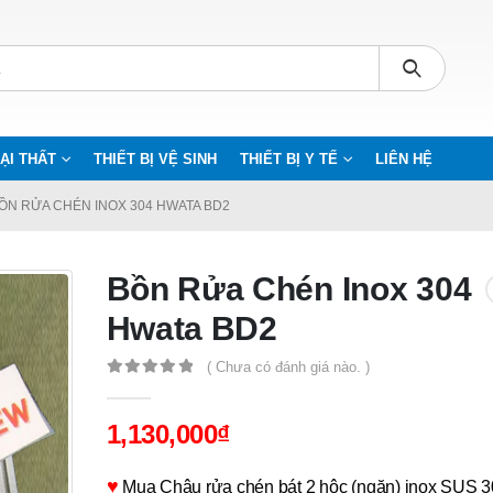
ẠI THẤT
THIẾT BỊ VỆ SINH
THIẾT BỊ Y TẾ
LIÊN HỆ
ỒN RỬA CHÉN INOX 304 HWATA BD2
Bồn Rửa Chén Inox 304
Hwata BD2
( Chưa có đánh giá nào. )
0
out of 5
1,130,000
₫
♥
Mua Chậu rửa chén bát 2 hộc (ngăn) inox SUS 