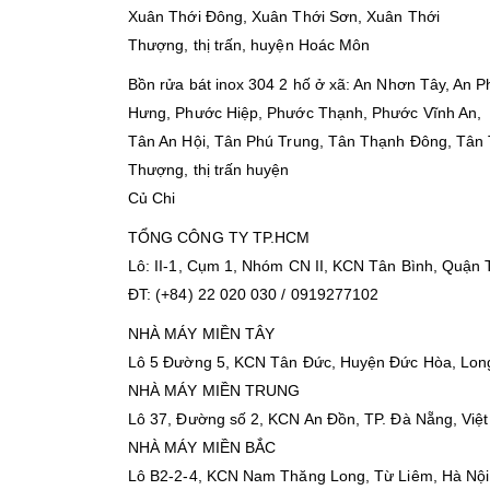
Xuân Thới Đông, Xuân Thới Sơn, Xuân Thới
Thượng, thị trấn, huyện Hoác Môn
Bồn rửa bát inox 304 2 hố ở xã: An Nhơn Tây, An
Hưng, Phước Hiệp, Phước Thạnh, Phước Vĩnh An,
Tân An Hội, Tân Phú Trung, Tân Thạnh Đông, Tân 
Thượng, thị trấn huyện
Củ Chi
TỔNG CÔNG TY TP.HCM
Lô: II-1, Cụm 1, Nhóm CN II, KCN Tân Bình, Quận
ĐT: (+84) 22 020 030 / 0919277102
NHÀ MÁY MIỀN TÂY
Lô 5 Đường 5, KCN Tân Đức, Huyện Đức Hòa, Long
NHÀ MÁY MIỀN TRUNG
Lô 37, Đường số 2, KCN An Đồn, TP. Đà Nẵng, Việ
NHÀ MÁY MIỀN BẮC
Lô B2-2-4, KCN Nam Thăng Long, Từ Liêm, Hà Nội