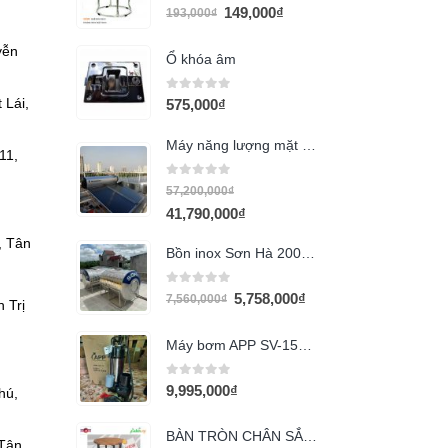
0
out of 5
149,000
₫
193,000
₫
yễn
Ổ khóa âm
0
out of 5
 Lái,
575,000
₫
Máy năng lượng mặt trời Solahart 300l
 11,
0
out of 5
57,200,000
₫
41,790,000
₫
, Tân
Bồn inox Sơn Hà 2000L ngang
0
out of 5
5,758,000
₫
7,560,000
₫
 Trị
Máy bơm APP SV-1500A (2HP)
0
out of 5
9,995,000
₫
hú,
BÀN TRÒN CHÂN SẮT GỖ GHÉP VENEER SỒI BST1
 Tân