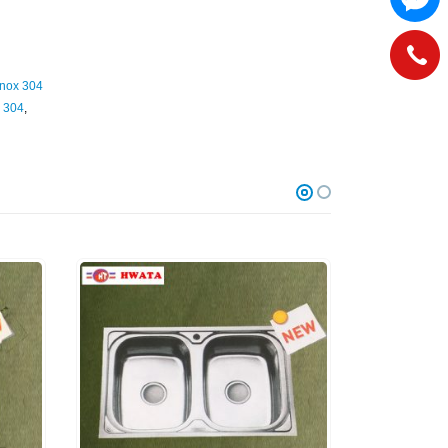
inox 304
x 304
,
HOT