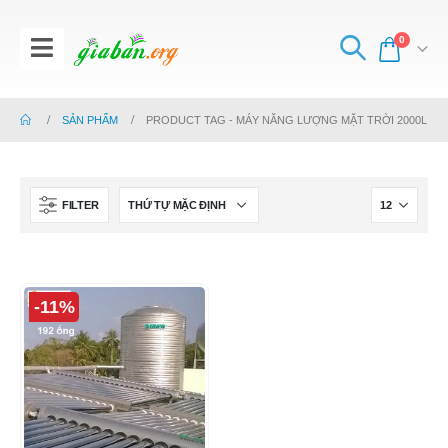
0
SẢN PHẨM
PRODUCT TAG -
MÁY NĂNG LƯỢNG MẶT TRỜI 2000L
FILTER
-11%