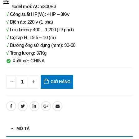
√
Model mới: ACm300B3
√
Công suất HP(W): 4HP – 3Kw
√
Điện áp: 220 v (1 pha)
√
Lưu lượng: 400 – 1,200 (lít/ phút)
√
Cột áp H: 19.5 – 10 (m)
√
Đường ống sử dụng (mm): 90-90
√
Trọng lượng: 37Kg
Xuất xứ: CHINA
GIỎ HÀNG
MÔ TẢ