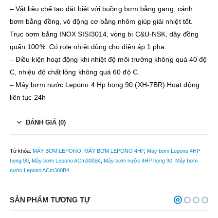
– Vật liệu chế tạo đặt biệt với buồng bơm bằng gang, cánh
bơm bằng đồng, vỏ động cơ bằng nhôm giúp giải nhiệt tốt.
Trục bơm bằng INOX SISI3014, vòng bi C&U-NSK, dây đồng
quấn 100%. Có role nhiệt dùng cho điện áp 1 pha.
– Điều kiện hoạt động khi nhiệt độ môi trường không quá 40 độ
C, nhiệu độ chất lỏng không quá 60 độ C.
– Máy bơm nước Lepono 4 Hp họng 90 (XH-7BR) Hoạt động
liên tục 24h
ĐÁNH GIÁ (0)
Từ khóa:
MÁY BƠM LEPONO
,
MÁY BƠM LEPONO 4HP
,
Máy bơm Lepono 4HP
họng 90
,
Máy bơm Lepono ACm300B4
,
Máy bơm nước 4HP họng 90
,
Máy bơm
nước Lepono ACm300B4
SẢN PHẨM TƯƠNG TỰ