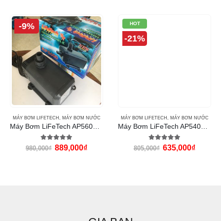
HOT
-9%
-21%
MÁY BƠM LIFETECH
,
MÁY BƠM NƯỚC
MÁY BƠM LIFETECH
,
MÁY BƠM NƯỚC
Máy Bơm LiFeTech AP5600 (150W)
Máy Bơm LiFeTech AP5400 (150W)
5.00
out of 5
5.00
out of 5
889,000
₫
635,000
₫
980,000
₫
805,000
₫