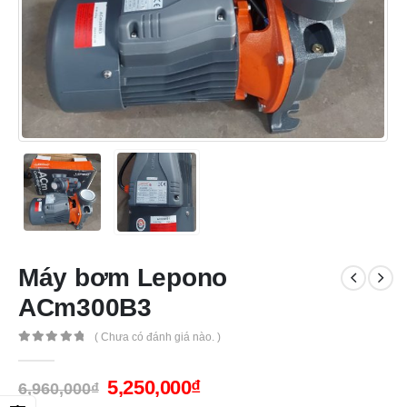
Máy bơm Lepono
ACm300B3
( Chưa có đánh giá nào. )
0
out of 5
5,250,000
₫
6,960,000
₫