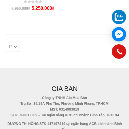
0
out of 5
5,250,000
₫
6,960,000
₫
GIA BAN
Công ty TNHH Alo Mua Bán
Trụ Sở: 39/14A Phú Thọ, Phường Minh Phụng, TP.HCM
MST: 0314983819
STK: 260613369 – Tại ngân hàng ACB chi nhánh Bình Tân, TP.HCM
DƯƠNG THỊ HỒNG STK 147197419 tại ngân hàng ACB chi nhánh Bình