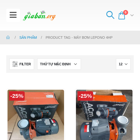
0
SẢN PHẨM
PRODUCT TAG -
MÁY BƠM LEPONO 4HP
FILTER
-25%
-25%