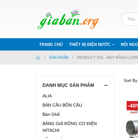
TRANG CHỦ
THIẾT BỊ ĐIỆN NƯỚC
NỘI NGO
SẢN PHẨM
PRODUCT TAG -
MÁY NĂNG LƯỢNG
Sort By
DANH MỤC SẢN PHẨM
ALIA
-40
BÀN CẦU BÔN CẦU
Bàn Ghế
BẢNG GIÁ ĐỘNG CƠ ĐIỆN
HITACHI