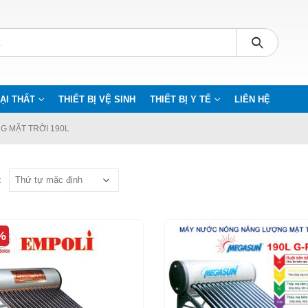
ẠI THẤT
THIẾT BỊ VỆ SINH
THIẾT BỊ Y TẾ
LIÊN HỆ
 MẶT TRỜI 190L
:
%