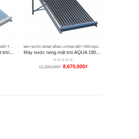
 MEGASUN
MÁY NƯỚC NÓNG NĂNG LƯỢNG MẶT TRỜI AQUA SOLAR
Máy nước nóng năng lượng mặt trời Megasun 190L G-PPR
Máy nước nóng mặt trời AQUA 190L PPr
0
out of 5
8,670,000
₫
11,200,000
₫