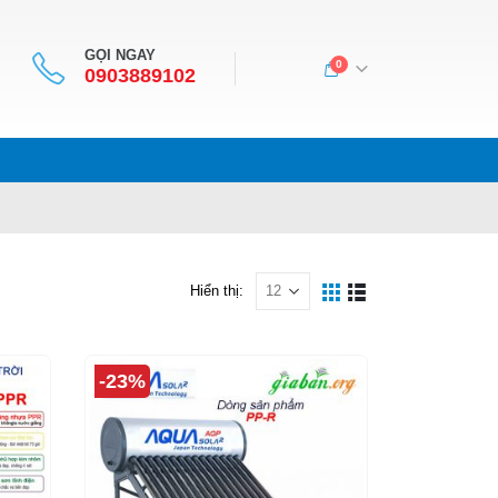
GỌI NGAY
0
0903889102
Hiển thị:
-23%