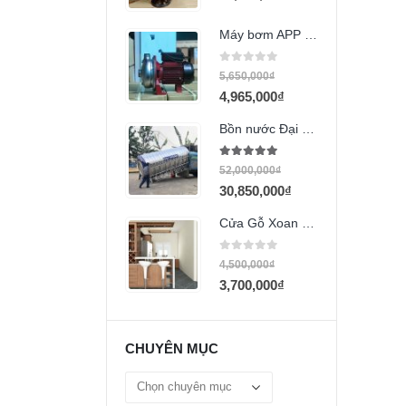
Máy bơm APP SW 120 (1000w)
0
out of 5
5,650,000
₫
4,965,000
₫
Bồn nước Đại Thành 10000L ngang
5.00
out of 5
52,000,000
₫
30,850,000
₫
Cửa Gỗ Xoan đào
0
out of 5
4,500,000
₫
3,700,000
₫
CHUYÊN MỤC
Chuyên
mục