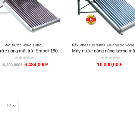
MÁY NƯỚC NÓNG EMPOLI
MÁY MEGASUN G-PPR
,
MÁY NƯỚC NÓNG MẶT TRỜI
Máy nước nóng mặt trời Empoli 190l PVDF
0
out of 5
0
out of 5
6,484,000
₫
10,000,000
₫
10,800,000
₫
: