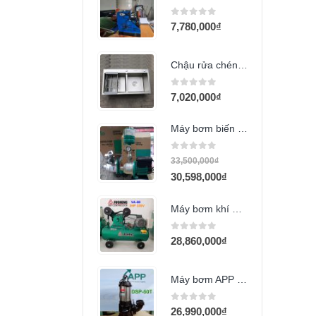
0
out of 5
7,780,000
₫
Chậu rửa chén 2 hộc 8545D
0
out of 5
7,020,000
₫
Máy bơm biến tần Wilo PBI-L803EA
0
out of 5
33,500,000
₫
30,598,000
₫
Máy bơm khí Fusheng VA-80 (3Hp) (220v)
0
out of 5
28,860,000
₫
Máy bơm APP DSP-50T (5HP)
0
out of 5
26,990,000
₫