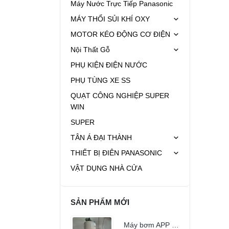
Máy Nước Trực Tiếp Panasonic
MÁY THỔI SỦI KHÍ OXY
MOTOR KÉO ĐỘNG CƠ ĐIỆN
Nội Thất Gỗ
PHỤ KIỆN ĐIỆN NƯỚC
PHỤ TÙNG XE SS
QUẠT CÔNG NGHIỆP SUPER
WIN
SUPER
TÂN Á ĐẠI THÀNH
THIẾT BỊ ĐIÊN PANASONIC
VẬT DỤNG NHÀ CỬA
SẢN PHẨM MỚI
Máy bơm APP HOME-05 (400w)