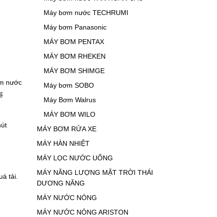
Máy bơm nước TECHRUMI
Máy bơm Panasonic
MÁY BƠM PENTAX
MÁY BƠM RHEKEN
MÁY BƠM SHIMGE
ơm nước
Máy bơm SOBO
ể
Máy Bơm Walrus
MÁY BƠM WILO
út
MÁY BƠM RỬA XE
MÁY HÀN NHIỆT
MÁY LỌC NƯỚC UỐNG
MÁY NĂNG LƯỢNG MẶT TRỜI THÁI
á tải.
DƯƠNG NĂNG
MÁY NƯỚC NÓNG
MÁY NƯỚC NÓNG ARISTON