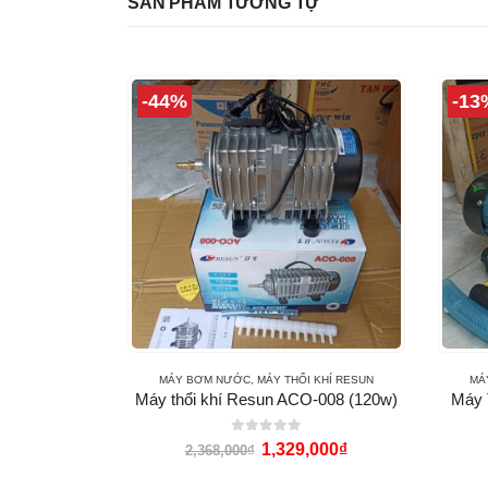
SẢN PHẨM TƯƠNG TỰ
-44%
-13
BƠM NƯỚC
MÁY BƠM NƯỚC
,
MÁY THỔI KHÍ RESUN
MÁ
5200 (70W)
Máy thổi khí Resun ACO-008 (120w)
Máy 
0
out of 5
00
₫
1,329,000
₫
2,368,000
₫