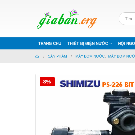
TRANG CHỦ
THIẾT BỊ ĐIỆN NƯỚC
NỘI NGO
SẢN PHẨM
MÁY BƠM NƯỚC
,
MÁY BƠM NƯỚ
-8%