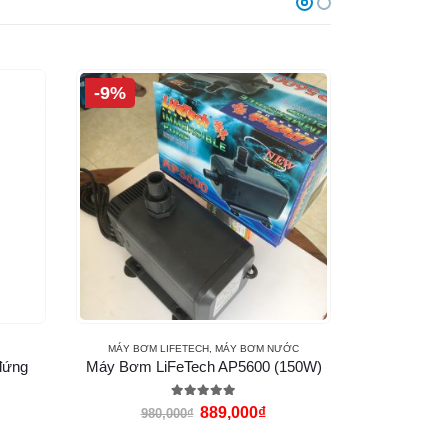
-9%
-45%
MÁY BƠM LIFETECH
,
MÁY BƠM NƯỚC
MÁY BƠM 
đứng
Máy Bơm LiFeTech AP5600 (150W)
Máy thổi o
5.00
out of 5
889,000
₫
980,000
₫
1,990