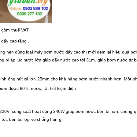
o gồm thuế VAT
đẩy cao tầng .
tầng nên dùng loại máy bơm nước đẩy cao thì mới đem lại hiệu quả b
 bị áp lực nước lớn giúp đẩy nước cao tới 31m, giúp bơm nước từ b
kính ống hút xả lớn 25mm cho khả năng bơm nước nhanh hơn. Một ph
ơm được 60 lít nước, rất tiết kiệm điện.
20V, công suất hoạt động 240W giúp bơm nước bền bỉ hơn, chống qu
ốt, bền bỉ, lớp vỏ chống han gỉ.