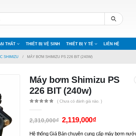
ẠI THẤT
THIẾT BỊ VỆ SINH
THIẾT BỊ Y TẾ
LIÊN HỆ
C SHIMIZU
MÁY BƠM SHIMIZU PS 226 BIT (240W)
Máy bơm Shimizu PS
226 BIT (240w)
( Chưa có đánh giá nào. )
0
out of 5
2,119,000
₫
2,310,000
₫
Hệ thống Giá Bán chuyên cung cấp máy bơm nướ