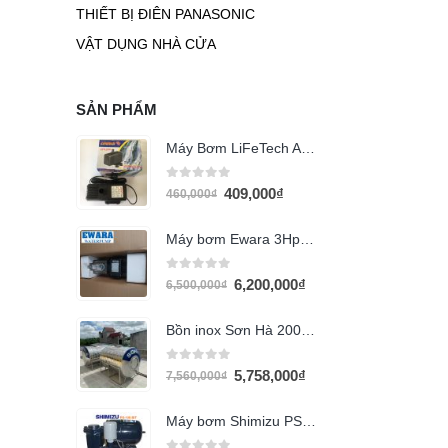
THIẾT BỊ ĐIÊN PANASONIC
VẬT DỤNG NHÀ CỬA
SẢN PHẨM
Máy Bơm LiFeTech AP5200 (70W)
0
out of 5
409,000
₫
460,000
₫
Máy bơm Ewara 3Hp 380v CM16-30T
0
out of 5
6,200,000
₫
6,500,000
₫
Bồn inox Sơn Hà 2000L ngang
0
out of 5
5,758,000
₫
7,560,000
₫
Máy bơm Shimizu PS 130 BIT