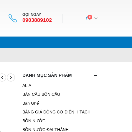
GỌI NGAY
0
0903889102
DANH MỤC SẢN PHẨM
ALIA
BÀN CẦU BÔN CẦU
Bàn Ghế
BẢNG GIÁ ĐỘNG CƠ ĐIỆN HITACHI
BỒN NƯỚC
c
BỒN NƯỚC ĐẠI THÀNH