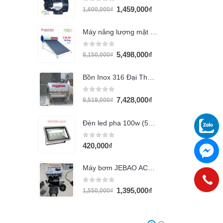
0
out of 5
1,459,000
₫
1,600,000
₫
Máy năng lượng mặt trời Ariston 116L
0
out of 5
5,498,000
₫
8,150,000
₫
Bồn Inox 316 Đại Thành 1500L nằm
0
out of 5
7,428,000
₫
9,519,000
₫
Đèn led pha 100w (5054)
0
out of 5
420,000
₫
Máy bơm JEBAO ACS 6500 (60w)
0
out of 5
1,395,000
₫
1,550,000
₫