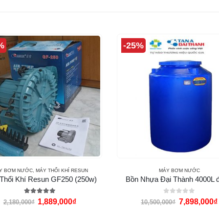
%
-25%
Y BƠM NƯỚC
,
MÁY THỔI KHÍ RESUN
MÁY BƠM NƯỚC
Thổi Khí Resun GF250 (250w)
Bồn Nhựa Đại Thành 4000L 
5.00
out of 5
0
out of 5
1,889,000
₫
7,898,000
₫
2,180,000
₫
10,500,000
₫