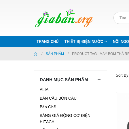
TRANG CHỦ
THIẾT BỊ ĐIỆN NƯỚC
NỘI NGO
SẢN PHẨM
PRODUCT TAG -
MÁY BƠM THẢ RE
Sort By
DANH MỤC SẢN PHẨM
ALIA
BÀN CẦU BÔN CẦU
Bàn Ghế
BẢNG GIÁ ĐỘNG CƠ ĐIỆN
HITACHI