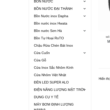
BỒN NƯỚC
BỒN NƯỚC ĐẠI THÀNH
Bồn Nước inox Dapha
Bồn nước inox Hwata
Bồn nước Sơn Hà
MÁ
Bồn Tự Hoại RoTO
M
Chậu Rửa Chén Bát Inox
Cửa Cuốn
Cửa Gỗ
Cửa Inox Sắc Nhôm Kính
Cửa Nhôm Việt Nhật
Hiển thị
ĐÈN LED SUPER ALO
ĐIỆN NĂNG LƯỢNG MẶT TRỜI
DỤNG CỤ Y TẾ
MÁY BƠM ĐỊNH LƯỢNG
HANNA