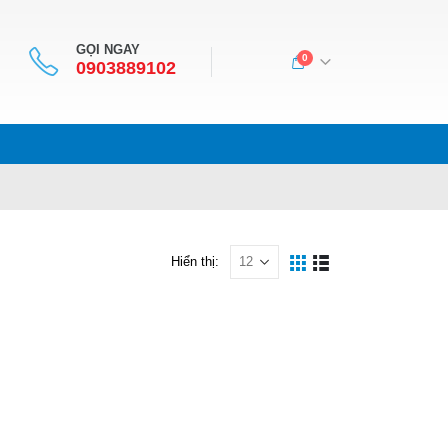
GỌI NGAY
0
0903889102
Hiển thị: