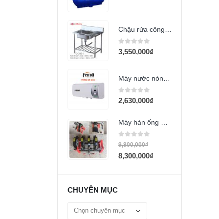
0
out of 5
Chậu rửa công nghiệp Hwata CCN01
0
out of 5
3,550,000
₫
Máy nước nóng Ferroli 15L QQ ME
0
out of 5
2,630,000
₫
Máy hàn ống HDPE 63-160
0
out of 5
9,800,000
₫
8,300,000
₫
CHUYÊN MỤC
Chuyên
mục