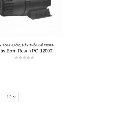
Y BƠM NƯỚC
,
MÁY THỔI KHÍ RESUN
áy Bơm Resun PG-12000
0
out of 5
: