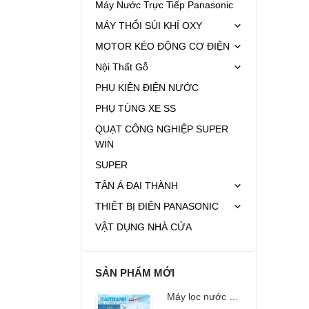
Máy Nước Trực Tiếp Panasonic
MÁY THỔI SỦI KHÍ OXY
MOTOR KÉO ĐỘNG CƠ ĐIỆN
Nội Thất Gỗ
PHỤ KIỆN ĐIỆN NƯỚC
PHỤ TÙNG XE SS
QUẠT CÔNG NGHIỆP SUPER
WIN
SUPER
TÂN Á ĐẠI THÀNH
THIẾT BỊ ĐIÊN PANASONIC
VẬT DỤNG NHÀ CỬA
SẢN PHẨM MỚI
Máy lọc nước RO Đại Thành ARTE 10