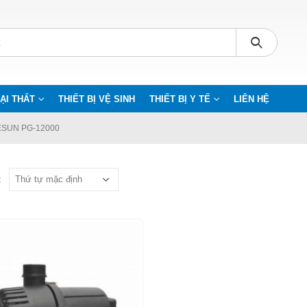
ẠI THẤT
THIẾT BỊ VỆ SINH
THIẾT BỊ Y TẾ
LIÊN HỆ
SUN PG-12000
: