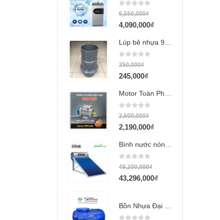
0
out of 5
6,550,000
₫
4,090,000
₫
Lúp bê nhựa 90 (trụ)
0
out of 5
350,000
₫
245,000
₫
Motor Toàn Phát 3HP tua 1490
0
out of 5
2,600,000
₫
2,190,000
₫
Bình nước nóng năng lượng mặt trời Ferroli 300L
0
out of 5
49,200,000
₫
43,296,000
₫
Bồn Nhựa Đại Thành 1500L ngang