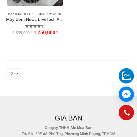
MÁY BƠM LIFETECH
,
MÁY BƠM NƯỚC
Máy Bơm Nước LiFeTech AP10000 (360W)
4.33
out of 5
1,750,000
₫
2,835,000
₫
GIA BAN
Công ty TNHH Alo Mua Bán
Trụ Sở: 39/14A Phú Thọ, Phường Minh Phụng, TP.HCM