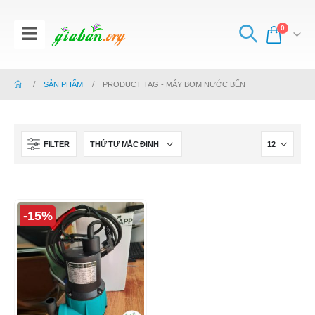
0
SẢN PHẨM
PRODUCT TAG -
MÁY BƠM NƯỚC BỂN
FILTER
-15%