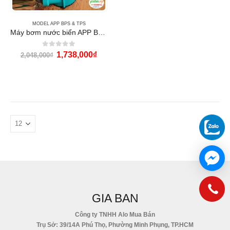
MODEL APP BPS & TPS
Máy bơm nước biển APP BPS-200S
0
out of 5
1,738,000
₫
2,048,000
₫
GIA BAN
Công ty TNHH Alo Mua Bán
Trụ Sở: 39/14A Phú Thọ, Phường Minh Phụng, TP.HCM