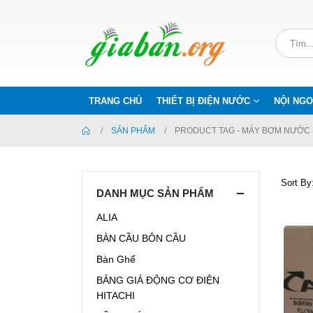
TRANG CHỦ
THIẾT BỊ ĐIỆN NƯỚC
NỘI NGO
SẢN PHẨM
PRODUCT TAG -
MÁY BƠM NƯỚC 
Sort By
DANH MỤC SẢN PHẨM
ALIA
BÀN CẦU BÔN CẦU
Bàn Ghế
BẢNG GIÁ ĐỘNG CƠ ĐIỆN
HITACHI