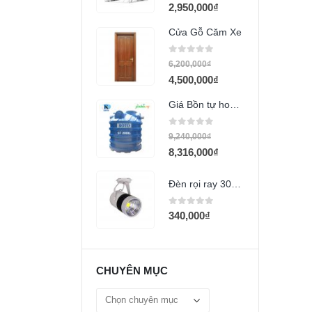
2,950,000
₫
Cửa Gỗ Căm Xe
0
out of 5
6,200,000
₫
4,500,000
₫
Giá Bồn tự hoại RoTo ST 2000 lít
0
out of 5
9,240,000
₫
8,316,000
₫
Đèn rọi ray 30w COB (CR1)
0
out of 5
340,000
₫
CHUYÊN MỤC
Chuyên
mục