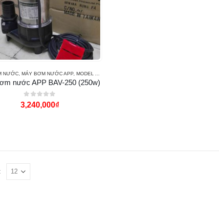
M NƯỚC
,
MÁY BƠM NƯỚC APP
,
MODEL APP BAV
ơm nước APP BAV-250 (250w)
0
out of 5
3,240,000
₫
: