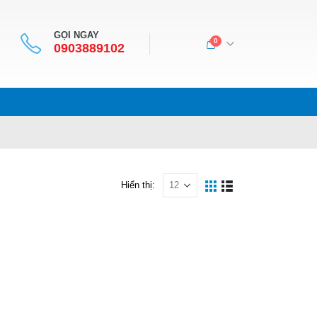
GỌI NGAY
0
0903889102
Hiển thị: