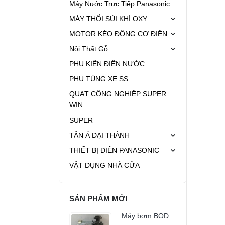
Máy Nước Trực Tiếp Panasonic
MÁY THỔI SỦI KHÍ OXY
MOTOR KÉO ĐỘNG CƠ ĐIỆN
Nội Thất Gỗ
PHỤ KIỆN ĐIỆN NƯỚC
PHỤ TÙNG XE SS
QUẠT CÔNG NGHIỆP SUPER
WIN
SUPER
TÂN Á ĐẠI THÀNH
THIẾT BỊ ĐIÊN PANASONIC
VẬT DỤNG NHÀ CỬA
SẢN PHẨM MỚI
Máy bơm BODAO SPP-2200 (3Hp)