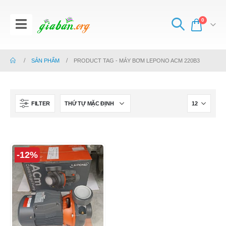
0
SẢN PHẨM
PRODUCT TAG -
MÁY BƠM LEPONO ACM 220B3
FILTER
-12%