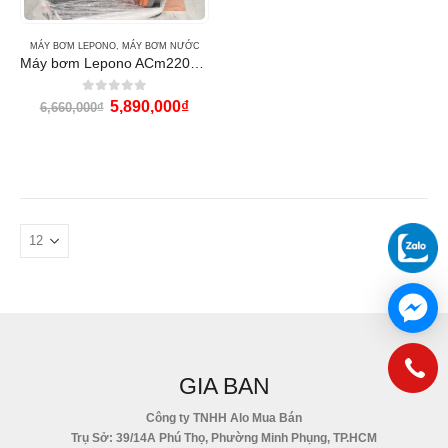
MÁY BƠM LEPONO
,
MÁY BƠM NƯỚC
Máy bơm Lepono ACm220B3 (3HP Ố.90)
0
out of 5
5,890,000
₫
6,660,000
₫
GIA BAN
Công ty TNHH Alo Mua Bán
Trụ Sở: 39/14A Phú Thọ, Phường Minh Phụng, TP.HCM