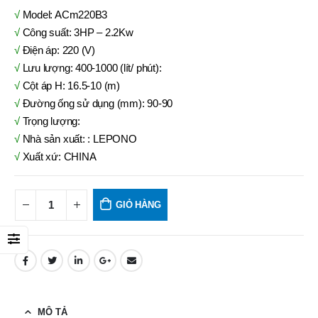
√
Model: ACm220B3
√
Công suất: 3HP – 2.2Kw
√
Điện áp: 220 (V)
√
Lưu lượng: 400-1000 (lít/ phút):
√
Cột áp H: 16.5-10 (m)
√
Đường ống sử dụng (mm): 90-90
√
Trọng lượng:
√
Nhà sản xuất: : LEPONO
√
Xuất xứ: CHINA
GIỎ HÀNG
MÔ TẢ