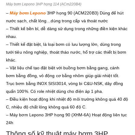
Máy bơm Lepono 3HP họng 114 (ACm220B4)
–
Máy bơm Lepono
3HP họng 90 (ACM220B3) Dùng để hút
nước sạch, chất lỏng…dùng trong cấp và thoát nước
– Thiết kế bền bỉ, dễ dàng sử dụng trong những điền kiện khác
nhau.
– Thiết kế đặt biệt, là loại bơm có lưu lượng lớn, dùng trong
tưới tiêu nông nghiệp, thoát tháo nước, hổ trợ các thiết bị bơm
khác.
– Vật liệu chế tạo đặt biệt với buồng bơm bằng gang, cánh
bơm bằng đồng, vỏ động cơ bằng nhôm giúp giải nhiệt tốt.
Trục bơm bằng INOX SISI3014, vòng bi C&U-NSK, dây đồng
quấn 100%. Có role nhiệt dùng cho điện áp 1 pha.
– Điều kiện hoạt động khi nhiệt độ môi trường không quá 40 độ
C, nhiệu độ chất lỏng không quá 60 độ C.
– Máy bơm Lepono 3HP họng 90 (XHM-6A) Hoạt động liên tục
24h
Thông số kỹ thuật máy bơm 3HP