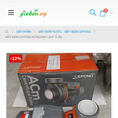
0
SẢN PHẨM
MÁY BƠM NƯỚC
,
MÁY BƠM LEPONO
MÁY BƠM LEPONO ACM220B3 (3HP Ố.90)
-12%