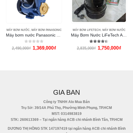
MÁY BƠM NƯỚC
,
MÁY BƠM PANASONIC
MÁY BƠM LIFETECH
,
MÁY BƠM NƯỚC
Máy bơm nước Panasonic A-130JAK
Máy Bơm Nước LiFeTech AP10000 (360W)
0
out of 5
4.33
out of 5
1,369,000
₫
1,750,000
₫
2,490,000
₫
2,835,000
₫
GIA BAN
Công ty TNHH Alo Mua Bán
Trụ Sở: 39/14A Phú Thọ, Phường Minh Phụng, TP.HCM
MST: 0314983819
STK: 260613369 – Tại ngân hàng ACB chi nhánh Bình Tân, TP.HCM
DƯƠNG THỊ HỒNG STK 147197419 tại ngân hàng ACB chi nhánh Bình