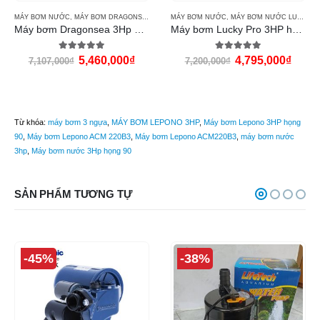
MÁY BƠM NƯỚC
,
MÁY BƠM DRAGONSEA PUMP
MÁY BƠM NƯỚC
,
MÁY BƠM NƯỚC LUCKY PRO
Máy bơm Dragonsea 3Hp họng 90
Máy bơm Lucky Pro 3HP họng 90 (XGM/6A)
5.00
out of 5
5.00
out of 5
5,460,000
₫
4,795,000
₫
7,107,000
₫
7,200,000
₫
Từ khóa:
máy bơm 3 ngựa
,
MÁY BƠM LEPONO 3HP
,
Máy bơm Lepono 3HP họng
90
,
Máy bơm Lepono ACM 220B3
,
Máy bơm Lepono ACM220B3
,
máy bơm nước
3hp
,
Máy bơm nước 3Hp họng 90
SẢN PHẨM TƯƠNG TỰ
-45%
-38%