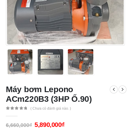
Máy bơm Lepono
ACm220B3 (3HP Ố.90)
( Chưa có đánh giá nào. )
0
out of 5
5,890,000
₫
6,660,000
₫