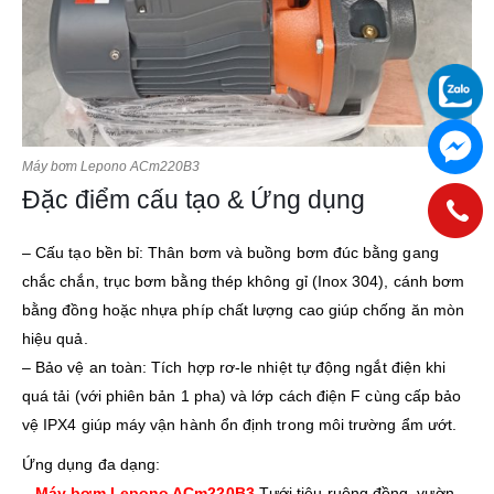
Máy bơm Lepono ACm220B3
Đặc điểm cấu tạo & Ứng dụng
– Cấu tạo bền bỉ: Thân bơm và buồng bơm đúc bằng gang
chắc chắn, trục bơm bằng thép không gỉ (Inox 304), cánh bơm
bằng đồng hoặc nhựa phíp chất lượng cao giúp chống ăn mòn
hiệu quả.
– Bảo vệ an toàn: Tích hợp rơ-le nhiệt tự động ngắt điện khi
quá tải (với phiên bản 1 pha) và lớp cách điện F cùng cấp bảo
vệ IPX4 giúp máy vận hành ổn định trong môi trường ẩm ướt.
Ứng dụng đa dạng:
–
Máy bơm Lepono ACm220B3
Tưới tiêu ruộng đồng, vườn