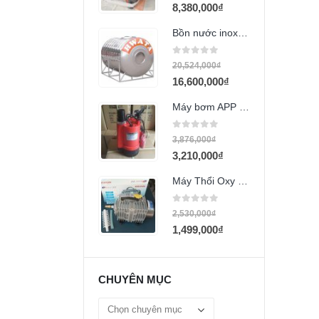
8,380,000
₫
Bồn nước inox Hwata 6000L ngang
0
out of 5
20,524,000
₫
16,600,000
₫
Máy bơm APP BPS-400A 400w
0
out of 5
3,876,000
₫
3,210,000
₫
Máy Thổi Oxy Resun ACO-012A
0
out of 5
2,530,000
₫
1,499,000
₫
CHUYÊN MỤC
Chuyên