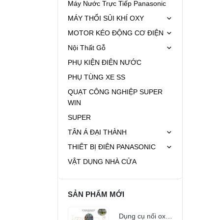
Máy Nước Trực Tiếp Panasonic
MÁY THỔI SỦI KHÍ OXY
MOTOR KÉO ĐỘNG CƠ ĐIỆN
Nội Thất Gỗ
PHỤ KIỆN ĐIỆN NƯỚC
PHỤ TÙNG XE SS
QUẠT CÔNG NGHIỆP SUPER
WIN
SUPER
TÂN Á ĐẠI THÀNH
THIẾT BỊ ĐIÊN PANASONIC
VẬT DỤNG NHÀ CỬA
SẢN PHẨM MỚI
Dụng cụ nối oxy cho nhiều người