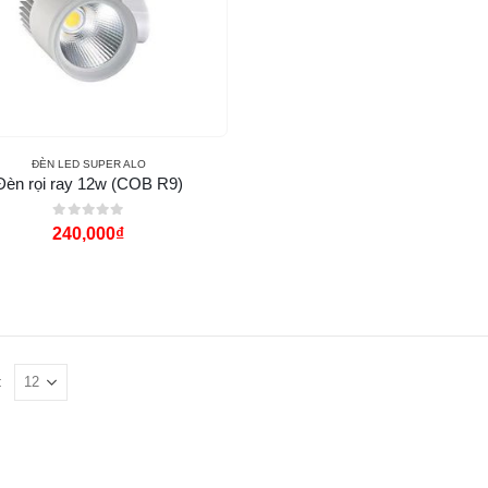
ĐÈN LED SUPER ALO
Đèn rọi ray 12w (COB R9)
0
out of 5
240,000
₫
: