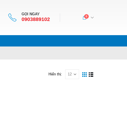
GỌI NGAY
0
0903889102
Hiển thị: