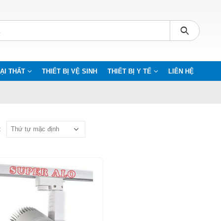
ẠI THẤT
THIẾT BỊ VỆ SINH
THIẾT BỊ Y TẾ
LIÊN HỆ
: