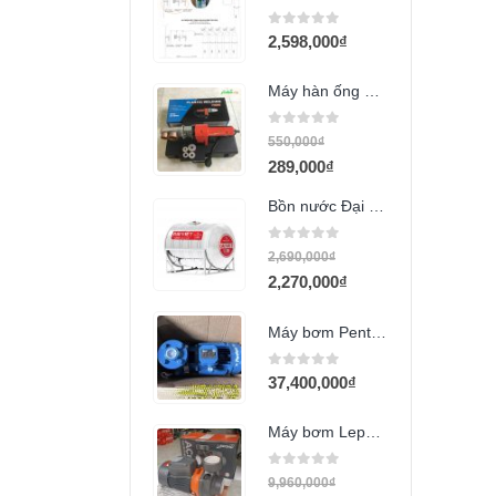
0
out of 5
2,598,000
₫
Máy hàn ống PPr 20 32
0
out of 5
550,000
₫
289,000
₫
Bồn nước Đại Việt 700L ngang
0
out of 5
2,690,000
₫
2,270,000
₫
Máy bơm Pentax CM65-160B 15HP (90-76)
0
out of 5
37,400,000
₫
Máy bơm Lepono AC220B4 (3HP 380v)
0
out of 5
9,960,000
₫