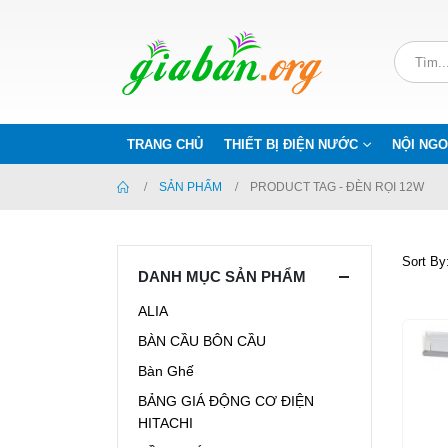
TRANG CHỦ
THIẾT BỊ ĐIỆN NƯỚC
NỘI NGO
SẢN PHẨM
PRODUCT TAG -
ĐÈN RỌI 12W
Sort By
DANH MỤC SẢN PHẨM
ALIA
BÀN CẦU BÔN CẦU
Bàn Ghế
BẢNG GIÁ ĐỘNG CƠ ĐIỆN
HITACHI