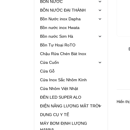
BỒN NƯỚC
BỒN NƯỚC ĐẠI THÀNH
Bồn Nước inox Dapha
Bồn nước inox Hwata
Bồn nước Sơn Hà
Bồn Tự Hoại RoTO
Chậu Rửa Chén Bát Inox
Cửa Cuốn
Cửa Gỗ
Cửa Inox Sắc Nhôm Kính
Cửa Nhôm Việt Nhật
ĐÈN LED SUPER ALO
Hiển thị
ĐIỆN NĂNG LƯỢNG MẶT TRỜI
DỤNG CỤ Y TẾ
MÁY BƠM ĐỊNH LƯỢNG
HANNA