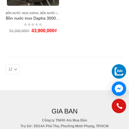
BỒN NƯỚC INOX DAPHA
,
BỒN NƯỚC INOX DAPHA A
Bồn nước inox Dapha 3000L ngang
0
out of 5
43,900,000
₫
53,300,000
₫
GIA BAN
Công ty TNHH Alo Mua Bán
Trụ Sở: 39/14A Phú Thọ, Phường Minh Phụng, TP.HCM