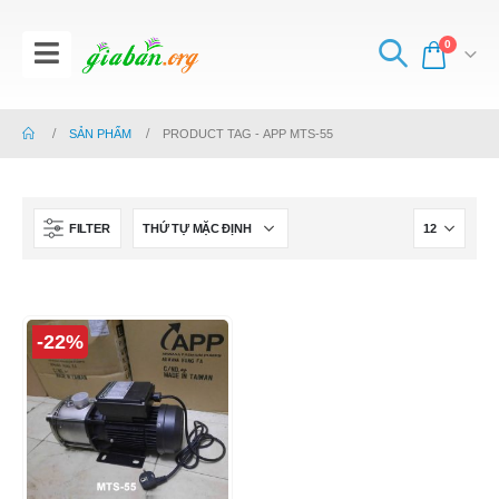
0
SẢN PHẨM
PRODUCT TAG -
APP MTS-55
FILTER
-22%