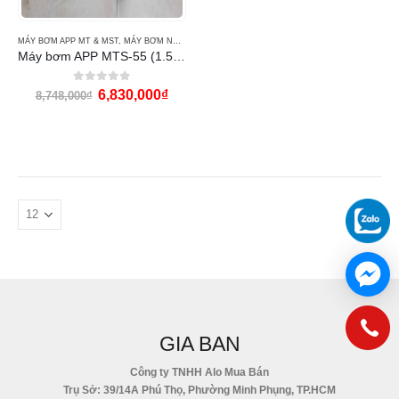
MÁY BƠM APP MT & MST
,
MÁY BƠM NƯỚC
,
MÁY BƠM NƯỚC APP
Máy bơm APP MTS-55 (1.5HP)
0
out of 5
6,830,000
₫
8,748,000
₫
GIA BAN
Công ty TNHH Alo Mua Bán
Trụ Sở: 39/14A Phú Thọ, Phường Minh Phụng, TP.HCM