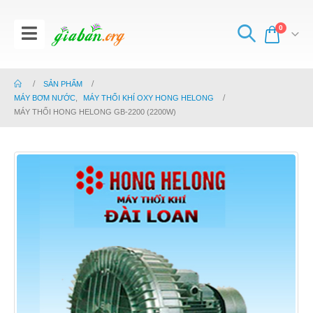
0
SẢN PHẨM
MÁY BƠM NƯỚC
,
MÁY THỔI KHÍ OXY HONG HELONG
MÁY THỔI HONG HELONG GB-2200 (2200W)