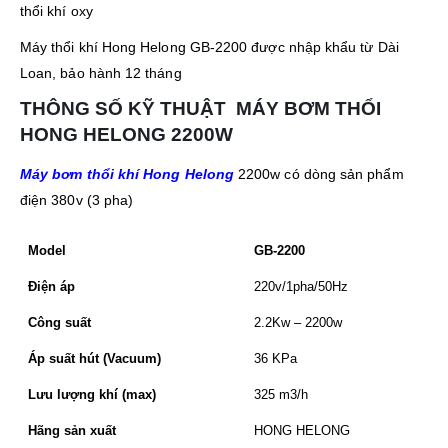
thổi khí oxy
Máy thổi khí Hong Helong GB-2200 được nhập khẩu từ Dài
Loan, bảo hành 12 tháng
THÔNG SỐ KỸ THUẬT MÁY BƠM THỔI
HONG HELONG 2200W
Máy bơm thổi khí Hong Helong
2200w có dòng sản phẩm
điện 380v (3 pha)
Model
GB-2200
Điện áp
220v/1pha/50Hz
Công suất
2.2Kw – 2200w
Áp suất hút (Vacuum)
36 KPa
Lưu lượng khí (max)
325 m3/h
Hãng sản xuất
HONG HELONG