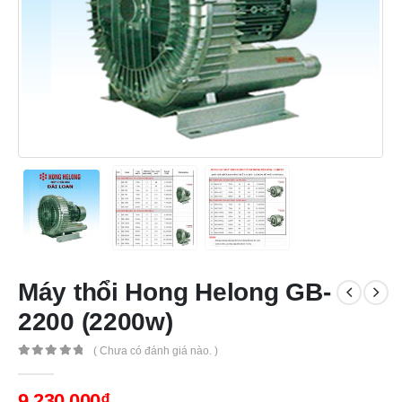
Máy thổi Hong Helong GB-
2200 (2200w)
( Chưa có đánh giá nào. )
0
out of 5
9,230,000
₫