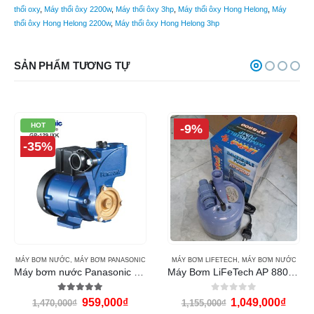
thổi oxy
,
Máy thổi ôxy 2200w
,
Máy thổi ôxy 3hp
,
Máy thổi ôxy Hong Helong
,
Máy
thổi ôxy Hong Helong 2200w
,
Máy thổi ôxy Hong Helong 3hp
SẢN PHẨM TƯƠNG TỰ
HOT
-9%
-35%
MÁY BƠM NƯỚC
,
MÁY BƠM PANASONIC
MÁY BƠM LIFETECH
,
MÁY BƠM NƯỚC
Máy bơm nước Panasonic GP-129JXK
Máy Bơm LiFeTech AP 8800 (180W)
5.00
out of 5
0
out of 5
959,000
₫
1,049,000
₫
1,470,000
₫
1,155,000
₫