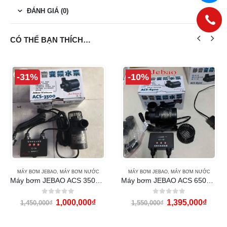
ĐÁNH GIÁ (0)
CÓ THỂ BẠN THÍCH…
-31%
-10%
MÁY BƠM JEBAO
,
MÁY BƠM NƯỚC
MÁY BƠM JEBAO
,
MÁY BƠM NƯỚC
Máy bơm JEBAO ACS 3500 (35w)
Máy bơm JEBAO ACS 6500 (60w)
0
out of 5
0
out of 5
1,000,000
₫
1,395,000
₫
1,450,000
₫
1,550,000
₫