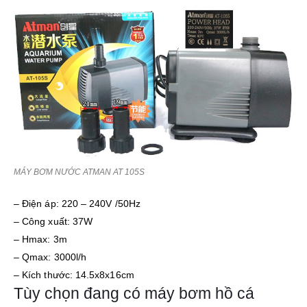
MÁY BƠM NƯỚC ATMAN AT 105S
– Điện áp: 220 – 240V /50Hz
– Công xuất: 37W
– Hmax: 3m
– Qmax: 3000l/h
– Kích thước: 14.5x8x16cm
Tùy chọn đang có máy bơm hồ cá