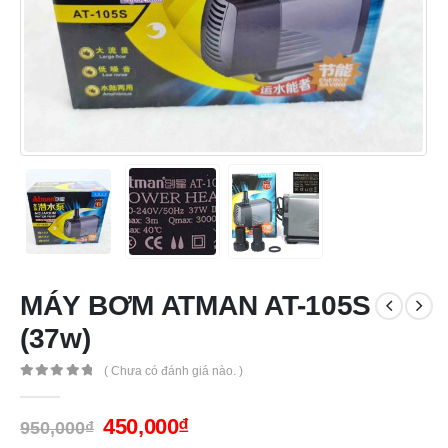
MÁY BƠM ATMAN AT-105S
(37w)
( Chưa có đánh giá nào. )
0
out of 5
450,000
₫
950,000
₫