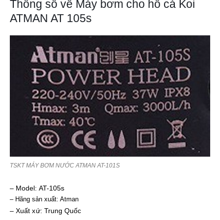
Thông số về Máy bơm cho hồ cá Koi
ATMAN AT 105s
TSKT MÁY BƠM NƯỚC ATMAN AT-101S
– Model: AT-105s
– Hãng sản xuất: Atman
– Xuất xứ: Trung Quốc