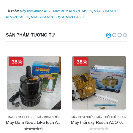
Từ khóa:
Máy bơm Atman AT35
,
MÁY BƠM ATMAN HAS-35
,
MÁY BƠM NƯỚC
ATMAN HAS-35
,
MÁY BƠM NƯỚC tạt ATMAN HAS-35
SẢN PHẨM TƯƠNG TỰ
-38%
-38%
MÁY BƠM LIFETECH
,
MÁY BƠM NƯỚC
MÁY BƠM NƯỚC
,
MÁY THỔI KHÍ RESUN
Máy Bơm Nước LiFeTech AP10000 (360W)
Máy thổi oxy Resun ACO-008A (160w)