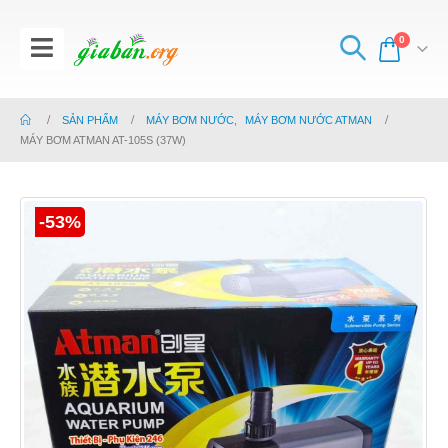
0
SẢN PHẨM
MÁY BƠM NƯỚC
,
MÁY BƠM NƯỚC ATMAN
MÁY BƠM ATMAN AT-105S (37W)
-53%