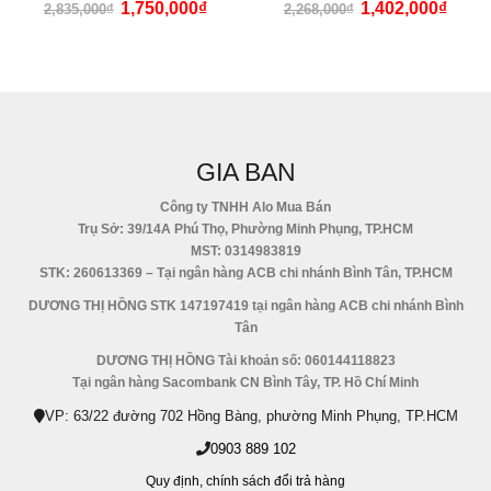
4.33
out of 5
0
out of 5
1,750,000
₫
1,402,000
₫
2,835,000
₫
2,268,000
₫
GIA BAN
Công ty TNHH Alo Mua Bán
Trụ Sở: 39/14A Phú Thọ, Phường Minh Phụng, TP.HCM
MST: 0314983819
STK: 260613369 – Tại ngân hàng ACB chi nhánh Bình Tân, TP.HCM
DƯƠNG THỊ HỒNG STK 147197419 tại ngân hàng ACB chi nhánh Bình
Tân
DƯƠNG THỊ HỒNG Tài khoản số: 060144118823
Tại ngân hàng Sacombank CN Bình Tây, TP. Hồ Chí Minh
VP: 63/22 đường 702 Hồng Bàng, phường Minh Phụng, TP.HCM
0903 889 102
Quy định,
chính sách đổi trả hàng