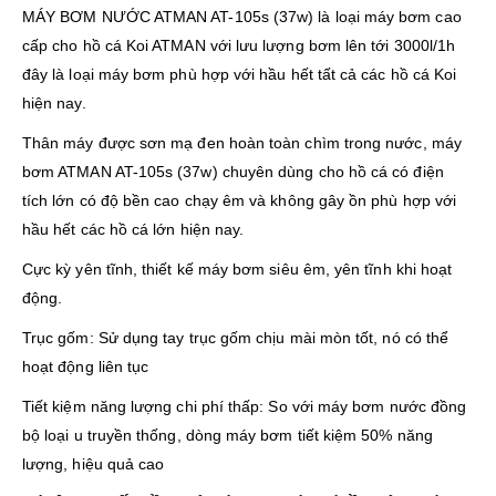
MÁY BƠM NƯỚC ATMAN AT-105s (37w) là loại máy bơm cao
cấp cho hồ cá Koi ATMAN với lưu lượng bơm lên tới 3000l/1h
đây là loại máy bơm phù hợp với hầu hết tất cả các hồ cá Koi
hiện nay.
Thân máy được sơn mạ đen hoàn toàn chìm trong nước, máy
bơm ATMAN AT-105s (37w) chuyên dùng cho hồ cá có điện
tích lớn có độ bền cao chạy êm và không gây ồn phù hợp với
hầu hết các hồ cá lớn hiện nay.
Cực kỳ yên tĩnh, thiết kế máy bơm siêu êm, yên tĩnh khi hoạt
động.
Trục gốm: Sử dụng tay trục gốm chịu mài mòn tốt, nó có thể
hoạt động liên tục
Tiết kiệm năng lượng chi phí thấp: So với máy bơm nước đồng
bộ loại u truyền thống, dòng máy bơm tiết kiệm 50% năng
lượng, hiệu quả cao