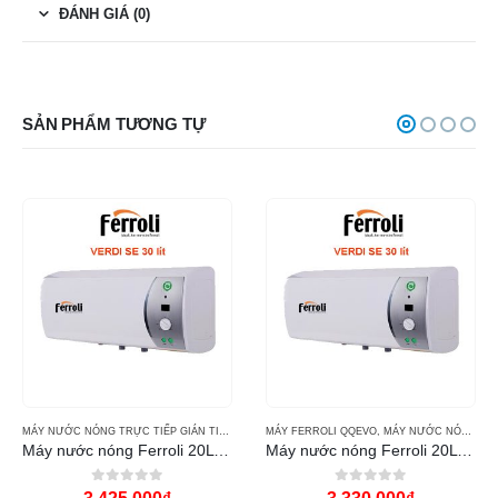
ĐÁNH GIÁ (0)
SẢN PHẨM TƯƠNG TỰ
MÁY NƯỚC NÓNG TRỰC TIẾP GIÁN TIẾP FERROLI
MÁY FERROLI QQEVO
,
MÁY NƯỚC NÓNG TRỰC TIẾP GIÁN TIẾP FERROLI
Máy nước nóng Ferroli 20L VERDI AE
Máy nước nóng Ferroli 20L QQEVO SE
0
out of 5
0
out of 5