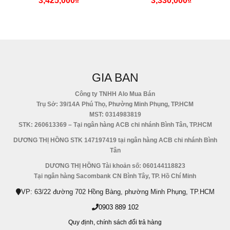
3,425,000
₫
3,330,000
₫
GIA BAN
Công ty TNHH Alo Mua Bán
Trụ Sở: 39/14A Phú Thọ, Phường Minh Phụng, TP.HCM
MST: 0314983819
STK: 260613369 – Tại ngân hàng ACB chi nhánh Bình Tân, TP.HCM
DƯƠNG THỊ HỒNG STK 147197419 tại ngân hàng ACB chi nhánh Bình
Tân
DƯƠNG THỊ HỒNG Tài khoản số: 060144118823
Tại ngân hàng Sacombank CN Bình Tây, TP. Hồ Chí Minh
VP: 63/22 đường 702 Hồng Bàng, phường Minh Phụng, TP.HCM
0903 889 102
Quy định,
chính sách đổi trả hàng