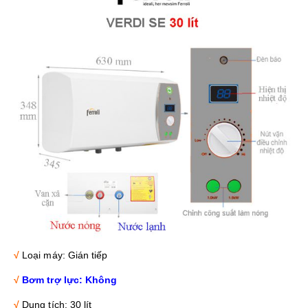
√
Loại máy: Gián tiếp
√
Bơm trợ lực: Không
√
Dung tích: 30 lít