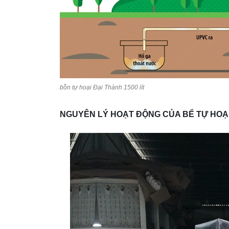
bồn tự hoại Đại Thành 1500 lít
NGUYÊN LÝ HOẠT ĐỘNG CỦA BỂ TỰ HOẠI Đ