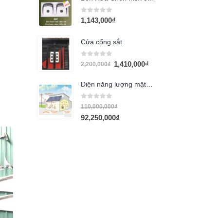
0
out of 5
1,143,000
₫
Cửa cổng sắt
0
out of 5
1,410,000
₫
2,200,000
₫
Điện năng lượng mặt trời Megasun 5KW (MGS-ẠCK-GOCIS)
0
out of 5
110,000,000
₫
92,250,000
₫