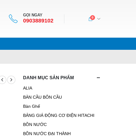
GỌI NGAY
0
0903889102
DANH MỤC SẢN PHẨM
ALIA
BÀN CẦU BÔN CẦU
Bàn Ghế
BẢNG GIÁ ĐỘNG CƠ ĐIỆN HITACHI
BỒN NƯỚC
BỒN NƯỚC ĐẠI THÀNH