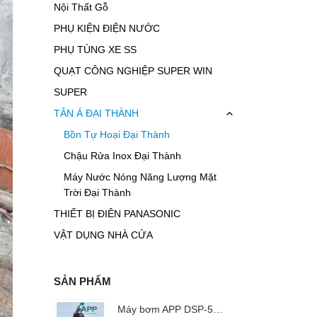
Nội Thất Gỗ
PHỤ KIỆN ĐIỆN NƯỚC
PHỤ TÙNG XE SS
QUẠT CÔNG NGHIỆP SUPER WIN
SUPER
TÂN Á ĐẠI THÀNH
Bồn Tự Hoại Đại Thành
Chậu Rửa Inox Đại Thành
Máy Nước Nóng Năng Lượng Mặt
Trời Đại Thành
THIẾT BỊ ĐIÊN PANASONIC
VẬT DỤNG NHÀ CỬA
SẢN PHẨM
Máy bơm APP DSP-50T (5HP)