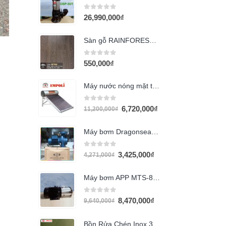
0
out of 5
26,990,000
₫
Sàn gỗ RAINFOREST RF588
0
out of 5
550,000
₫
Máy nước nóng mặt trời 170l Empoli PPR
0
out of 5
6,720,000
₫
11,200,000
₫
Máy bơm Dragonsea 1.5HP họng 90 (SHFm6C)
0
out of 5
3,425,000
₫
4,271,000
₫
Máy bơm APP MTS-84T (2HP 380v)
0
out of 5
8,470,000
₫
9,640,000
₫
Bồn Rửa Chén Inox 304 Hwata BD7