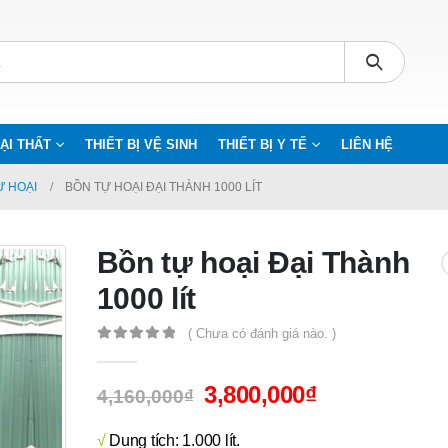
ẠI THẤT
THIẾT BỊ VỆ SINH
THIẾT BỊ Y TẾ
LIÊN HỆ
Ự HOẠI
BỒN TỰ HOẠI ĐẠI THÀNH 1000 LÍT
Bồn tự hoại Đại Thành
1000 lít
( Chưa có đánh giá nào. )
0
out of 5
3,800,000
₫
4,160,000
₫
√
Dung tích: 1.000 lít.