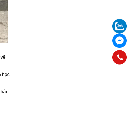
 vệ
h học
thân