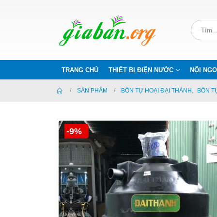
TRANG CHỦ
THIẾT BỊ ĐIỆN NƯỚC
NỘI NGO
SẢN PHẨM
BỒN TỰ HOẠI ĐẠI THÀNH
,
BỒN T
-9%