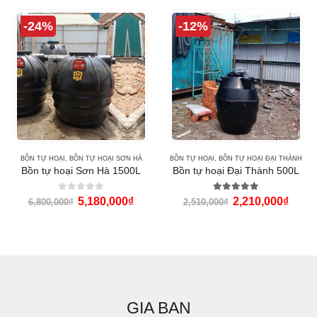
-24%
-12%
BỒN TỰ HOẠI
,
BỒN TỰ HOẠI SƠN HÀ
BỒN TỰ HOẠI
,
BỒN TỰ HOẠI ĐẠI THÀNH
Bồn tự hoại Sơn Hà 1500L
Bồn tự hoại Đại Thành 500L
0
out of 5
5.00
out of 5
5,180,000
₫
2,210,000
₫
6,800,000
₫
2,510,000
₫
GIA BAN