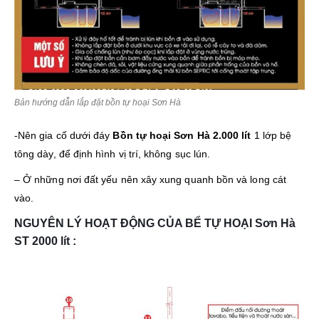
Bản hướng dẫn lắp đặt bồn tự hoại Sơn Hà
-Nên gia cố dưới đáy
Bồn tự hoại Sơn Hà 2.000 lít
1 lớp bệ
tông dày, để định hình vị trí, không sục lún.
– Ở những nơi đất yếu nên xây xung quanh bồn và long cát
vào.
NGUYÊN LÝ HOẠT ĐỘNG CỦA BỂ TỰ HOẠI Sơn Hà
ST 2000 lít :