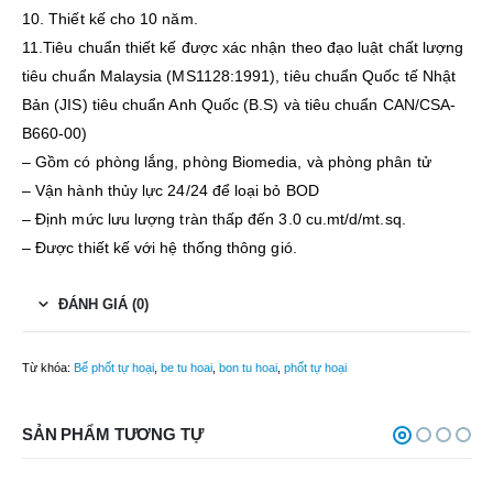
10. Thiết kế cho 10 năm.
11.Tiêu chuẩn thiết kế được xác nhận theo đạo luật chất lượng
tiêu chuẩn Malaysia (MS1128:1991), tiêu chuẩn Quốc tế Nhật
Bản (JIS) tiêu chuẩn Anh Quốc (B.S) và tiêu chuẩn CAN/CSA-
B660-00)
– Gồm có phòng lắng, phòng Biomedia, và phòng phân tử
– Vận hành thủy lực 24/24 để loại bỏ BOD
– Định mức lưu lượng tràn thấp đến 3.0 cu.mt/d/mt.sq.
– Được thiết kế với hệ thống thông gió.
ĐÁNH GIÁ (0)
Từ khóa:
Bể phốt tự hoại
,
be tu hoai
,
bon tu hoai
,
phốt tự hoại
SẢN PHẨM TƯƠNG TỰ