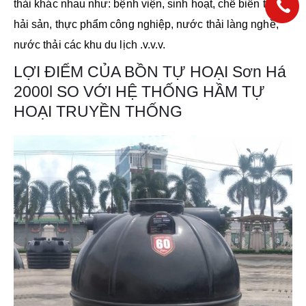
thải khác nhau như: bệnh viện, sinh hoạt, chế biến thủy
hải sản, thực phẩm công nghiệp, nước thải làng nghề,
nước thải các khu du lịch .v.v.v.
LỢI ĐIỂM CỦA BỒN TỰ HOẠI Sơn Há
2000l SO VỚI HỆ THỐNG HẦM TỰ
HOẠI TRUYỀN THỐNG