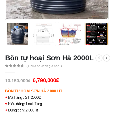
Bồn tự hoại Sơn Hà 2000L
( Chưa có đánh giá nào. )
0
out of 5
6,790,000
₫
10,150,000
₫
BỒN TỰ HOẠI SƠN HÀ 2.000 LÍT
√
Mã hàng : ST 2000D
√
Kiểu dáng: Loại đứng
√
Dung tích: 2.000 lít