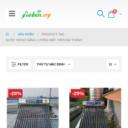
0
SẢN PHẨM
PRODUCT TAG -
NƯỚC NÓNG NĂNG LƯỢNG MẶT TRỜI ĐẠI THÀNH
FILTER
-28%
-29%