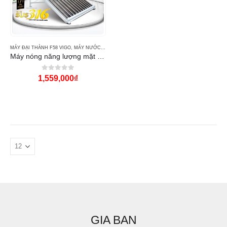
MÁY ĐẠI THÀNH F58 VIGO
,
MÁY NƯỚC NÓNG NĂNG LƯỢNG MẶT TRỜI ĐẠI THÀNH
Máy nóng năng lượng mặt trời 215l Đại Thành Vigo F58
0
out of 5
1,559,000
₫
GIA BAN