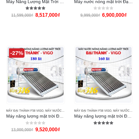
Máy Năng Lượng Mặt Trời Đại Thành 215L
Máy nước nóng mặt trời Đại Thành 130 lít Vigo F58
5.00
out of 5
0
out of 5
8,517,000
₫
6,900,000
₫
11,599,000
₫
9,999,000
₫
-27%
MÁY ĐẠI THÀNH F58 VIGO
,
MÁY NƯỚC NÓNG NĂNG LƯỢNG MẶT TRỜI ĐẠI THÀNH
MÁY ĐẠI THÀNH F58 VIGO
,
MÁY NƯỚC NÓNG NĂNG LƯỢNG MẶT TRỜI ĐẠI THÀNH
Máy năng lượng mặt trời Đại Thành 180l Vigo F58
Máy năng lượng mặt trời Đại Thành 160 lít Vigo F58
0
out of 5
5.00
out of 5
9,520,000
₫
13,000,000
₫