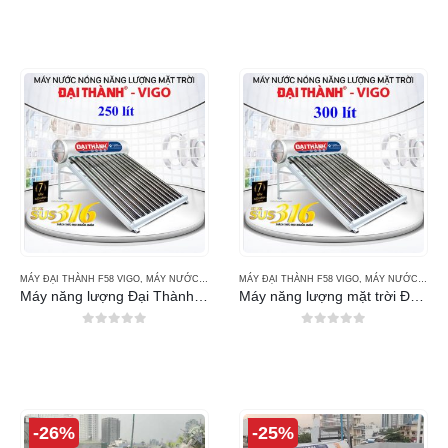
MÁY ĐẠI THÀNH F58 VIGO
,
MÁY NƯỚC NÓNG NĂNG LƯỢNG MẶT TRỜI ĐẠI THÀNH
MÁY ĐẠI THÀNH F58 VIGO
,
MÁY NƯỚC NÓNG NĂNG LƯỢNG MẶT TRỜI ĐẠI THÀNH
Máy năng lượng Đại Thành 250l Vigo F58
Máy năng lượng mặt trời Đại Thành 300l F58 Vigo
0
out of 5
0
out of 5
-26%
-25%