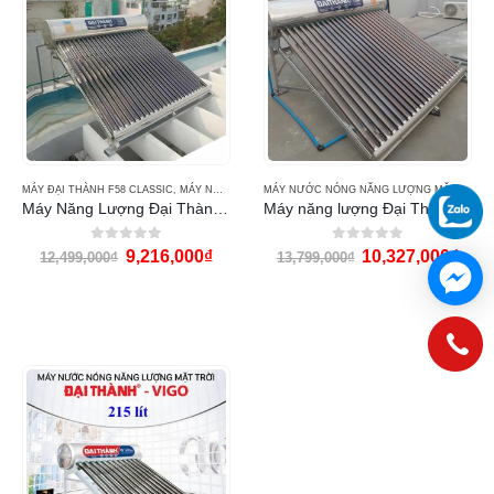
MÁY ĐẠI THÀNH F58 CLASSIC
,
MÁY NƯỚC NÓNG NĂNG LƯỢNG MẶT TRỜI ĐẠI THÀNH
MÁY NƯỚC NÓNG NĂNG LƯỢNG MẶT TRỜI ĐẠI THÀNH
Máy Năng Lượng Đại Thành 250 lít
Máy năng lượng Đại Thành 300 lít
0
out of 5
0
out of 5
9,216,000
₫
10,327,000
₫
12,499,000
₫
13,799,000
₫