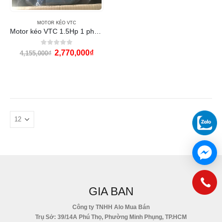
MOTOR KÉO VTC
Motor kéo VTC 1.5Hp 1 pha (220V 4P 1450RPM)
0
out of 5
2,770,000
₫
4,155,000
₫
GIA BAN
Công ty TNHH Alo Mua Bán
Trụ Sở: 39/14A Phú Thọ, Phường Minh Phụng, TP.HCM