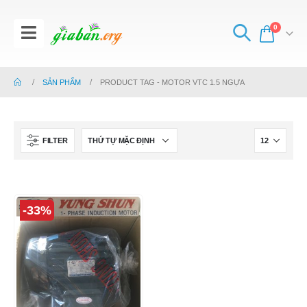
0
SẢN PHẨM
PRODUCT TAG -
MOTOR VTC 1.5 NGỰA
FILTER
-33%