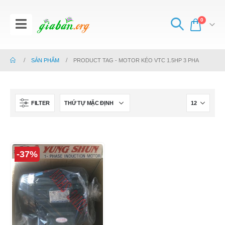
0
SẢN PHẨM
PRODUCT TAG -
MOTOR KÉO VTC 1.5HP 3 PHA
FILTER
-37%