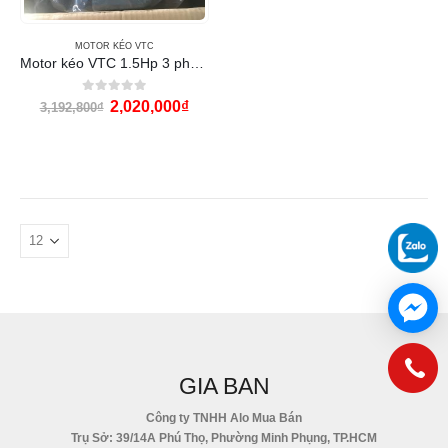
MOTOR KÉO VTC
Motor kéo VTC 1.5Hp 3 pha (4P tua 1450RPM)
0
out of 5
2,020,000
₫
3,192,800
₫
GIA BAN
Công ty TNHH Alo Mua Bán
Trụ Sở: 39/14A Phú Thọ, Phường Minh Phụng, TP.HCM