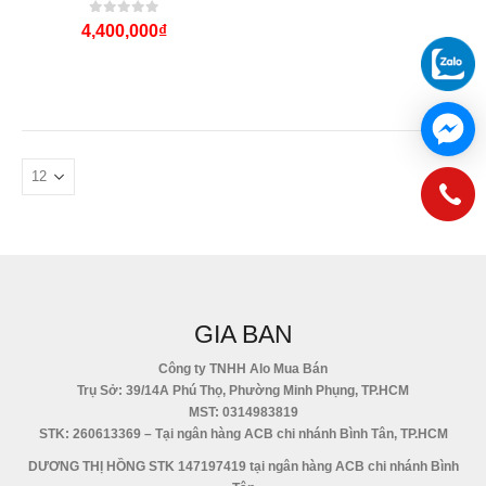
0
out of 5
4,400,000
₫
GIA BAN
Công ty TNHH Alo Mua Bán
Trụ Sở: 39/14A Phú Thọ, Phường Minh Phụng, TP.HCM
MST: 0314983819
STK: 260613369 – Tại ngân hàng ACB chi nhánh Bình Tân, TP.HCM
DƯƠNG THỊ HỒNG STK 147197419 tại ngân hàng ACB chi nhánh Bình