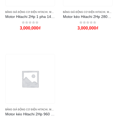
BẢNG GIÁ ĐỘNG CƠ ĐIỆN HITACHI
,
MÁY BƠM NƯỚC
BẢNG GIÁ ĐỘNG CƠ ĐIỆN HITACHI
,
MÁY BƠM NƯỚC
Motor Hitachi 2Hp 1 pha 1450RPM
Motor kéo Hitachi 2Hp 2800 vòng
0
out of 5
0
out of 5
3,000,000
₫
3,000,000
₫
BẢNG GIÁ ĐỘNG CƠ ĐIỆN HITACHI
,
MÁY BƠM NƯỚC
Motor kéo Hitachi 2Hp 960 vòng