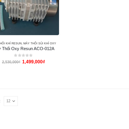
HỔI KHÍ RESUN
,
MÁY THỔI SỦI KHÍ OXY
 Thổi Oxy Resun ACO-012A
0
out of 5
1,499,000
₫
2,530,000
₫
: