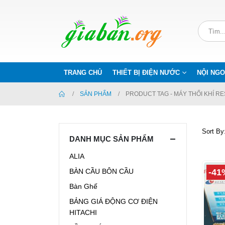
TRANG CHỦ
THIẾT BỊ ĐIỆN NƯỚC
NỘI NGO
SẢN PHẨM
PRODUCT TAG -
MÁY THỔI KHÍ R
Sort By
DANH MỤC SẢN PHẨM
ALIA
-41
BÀN CẦU BÔN CẦU
Bàn Ghế
BẢNG GIÁ ĐỘNG CƠ ĐIỆN
HITACHI