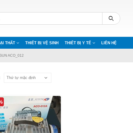
ẠI THẤT
THIẾT BỊ VỆ SINH
THIẾT BỊ Y TẾ
LIÊN HỆ
ESUN ACO_012
:
%