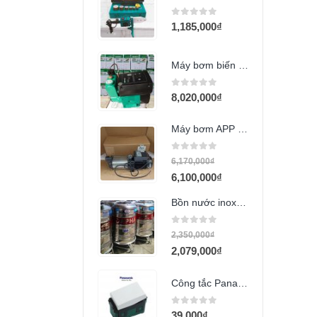
0
out of 5
1,185,000
₫
Máy bơm biến tần SAMICO 1500w
0
out of 5
8,020,000
₫
Máy bơm APP MT-84T 2HP 380v
0
out of 5
6,170,000
₫
6,100,000
₫
Bồn nước inox Dapha 500L đứng
0
out of 5
2,350,000
₫
2,079,000
₫
Công tắc Panasonic 2 chiều (WEV5002SW)
0
out of 5
39,000
₫