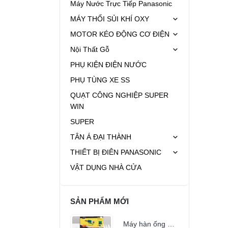
Máy Nước Trực Tiếp Panasonic
MÁY THỔI SỦI KHÍ OXY
MOTOR KÉO ĐỘNG CƠ ĐIỆN
Nội Thất Gỗ
PHỤ KIỆN ĐIỆN NƯỚC
PHỤ TÙNG XE SS
QUẠT CÔNG NGHIỆP SUPER
WIN
SUPER
TÂN Á ĐẠI THÀNH
THIẾT BỊ ĐIÊN PANASONIC
VẬT DỤNG NHÀ CỬA
SẢN PHẨM MỚI
Máy hàn ống PPR 20 63 (2000w)