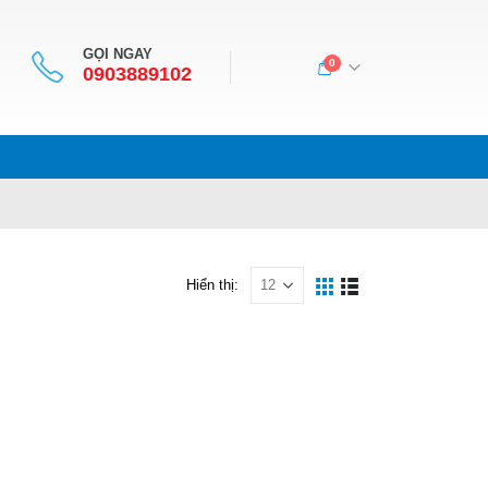
GỌI NGAY
0
0903889102
Hiển thị: