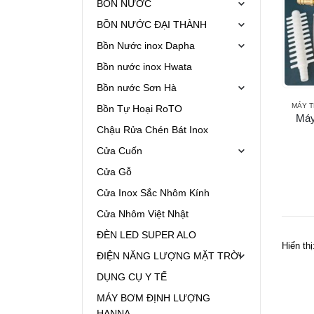
BỒN NƯỚC
BỒN NƯỚC ĐẠI THÀNH
Bồn Nước inox Dapha
Bồn nước inox Hwata
Bồn nước Sơn Hà
MÁY T
Bồn Tự Hoại RoTO
Máy
Chậu Rửa Chén Bát Inox
Cửa Cuốn
Cửa Gỗ
Cửa Inox Sắc Nhôm Kính
Cửa Nhôm Việt Nhật
ĐÈN LED SUPER ALO
Hiển thị
ĐIỆN NĂNG LƯỢNG MẶT TRỜI
DỤNG CỤ Y TẾ
MÁY BƠM ĐỊNH LƯỢNG
HANNA