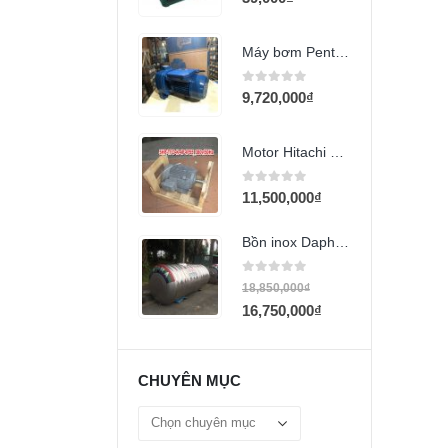
Máy bơm Pentax MB200 2Hp 220V
0
out of 5
9,720,000
₫
Motor Hitachi 5.5Hp tua 1.450 380v
0
out of 5
11,500,000
₫
Bồn inox Dapha R 3000L ngang
0
out of 5
18,850,000
₫
16,750,000
₫
CHUYÊN MỤC
Chuyên
mục