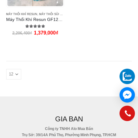
MÁY THỔI KHÍ RESUN
,
MÁY THỔI SỦI KHÍ OXY
Máy Thổi Khí Resun GF120 (120w)
5.00
out of 5
1,379,000
₫
2,206,400
₫
GIA BAN
Công ty TNHH Alo Mua Bán
Trụ Sở: 39/14A Phú Thọ, Phường Minh Phụng, TP.HCM