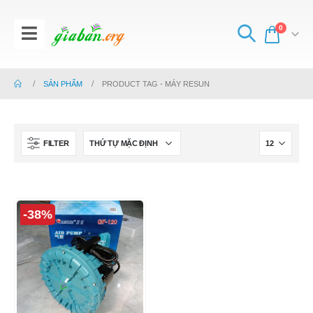
0
SẢN PHẨM
PRODUCT TAG -
MÁY RESUN
FILTER
-38%