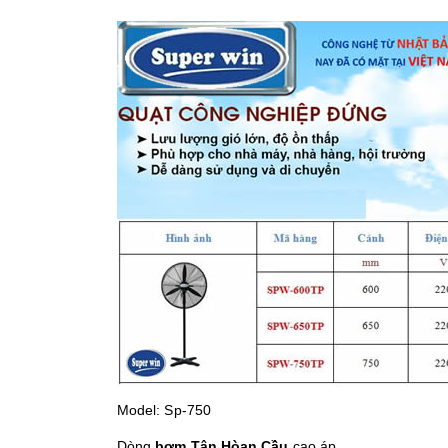
Model: Sp-750
Dòng
bơm Tân Hòan Cầu
cao áp