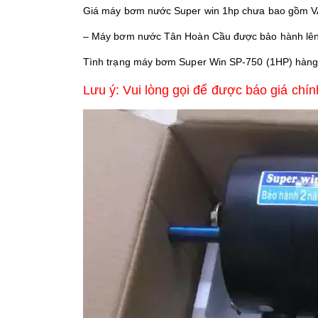
Giá máy bơm nước Super win 1hp chưa bao gồm V
– Máy bơm nước Tân Hoàn Cầu được bảo hành lê
Tình trạng máy bơm Super Win SP-750 (1HP) hàn
Lưu ý: Vui lòng gọi để được báo giá chín