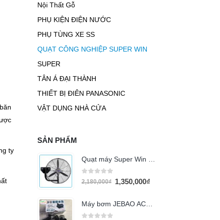
Nội Thất Gỗ
PHỤ KIỆN ĐIỆN NƯỚC
PHỤ TÙNG XE SS
QUẠT CÔNG NGHIỆP SUPER WIN
SUPER
TÂN Á ĐẠI THÀNH
THIẾT BỊ ĐIÊN PANASONIC
 băn
VẬT DỤNG NHÀ CỬA
được
SẢN PHẨM
ng ty
Quạt máy Super Win SPW-650TW
0
out of 5
hất
1,350,000
₫
2,180,000
₫
Máy bơm JEBAO ACS 3500 (35w)