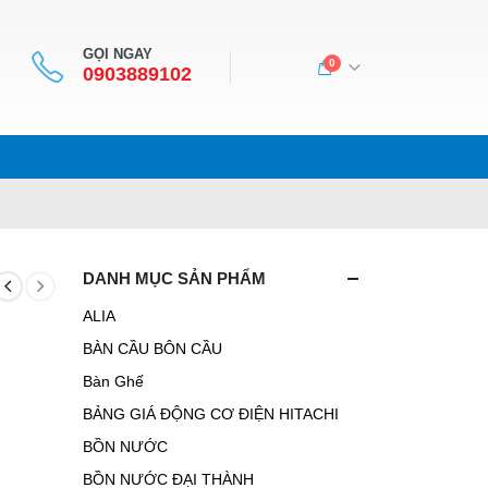
GỌI NGAY
0
0903889102
DANH MỤC SẢN PHẨM
ALIA
BÀN CẦU BÔN CẦU
Bàn Ghế
BẢNG GIÁ ĐỘNG CƠ ĐIỆN HITACHI
BỒN NƯỚC
BỒN NƯỚC ĐẠI THÀNH