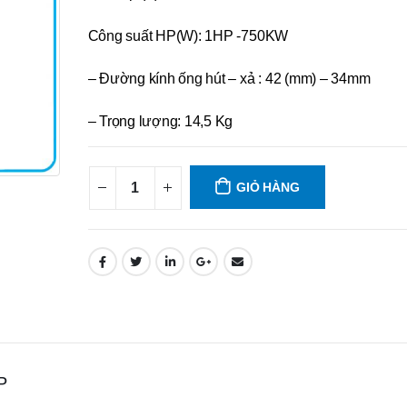
Công suất HP(W): 1HP -750KW
– Đường kính ống hút – xả : 42 (mm) – 34mm
– Trọng lượng: 14,5 Kg
GIỎ HÀNG
P