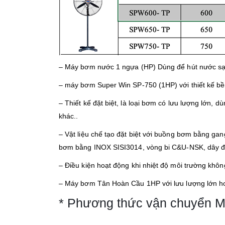
– Máy bơm nước 1 ngựa (
HP) Dùng để hút nước sạ
– máy bơm Super Win SP-750 (1HP) với thiết kế bền
– Thiết kế đặt biệt, là loại bơm có lưu lượng lớn, d
khác..
– Vật liệu chế tạo đặt biệt với buồng bơm bằng gan
bơm bằng INOX SISI3014, vòng bi C&U-NSK, dây 
– Điều kiện hoạt động khi nhiệt độ môi trường khô
– Máy bơm Tân Hoàn Cầu 1HP với lưu lượng lớn hoạ
* Phương thức vận chuyển 