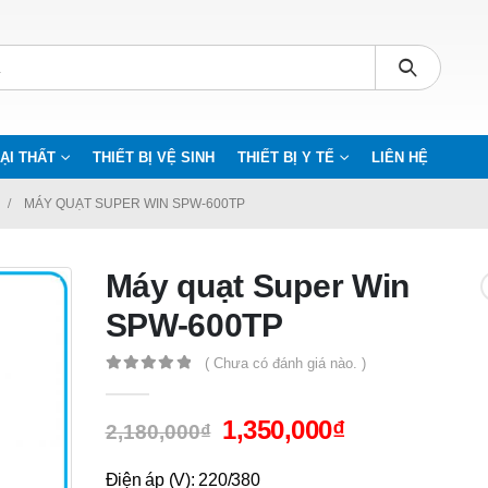
ẠI THẤT
THIẾT BỊ VỆ SINH
THIẾT BỊ Y TẾ
LIÊN HỆ
MÁY QUẠT SUPER WIN SPW-600TP
Máy quạt Super Win
SPW-600TP
( Chưa có đánh giá nào. )
0
out of 5
1,350,000
₫
2,180,000
₫
Điện áp (V): 220/380