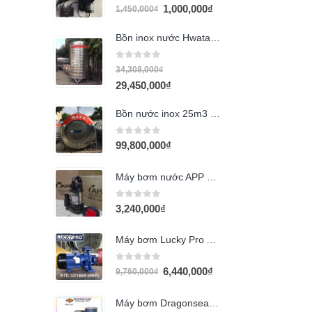
0
out of 5
1,000,000
₫
1,450,000
₫
Bồn inox nước Hwata 10m3 đứng
0
out of 5
34,308,000
₫
29,450,000
₫
Bồn nước inox 25m3 nằm Hwata
0
out of 5
99,800,000
₫
Máy bơm nước APP BAV-250 (250w)
0
out of 5
3,240,000
₫
Máy bơm Lucky Pro ACT 32/160A
0
out of 5
6,440,000
₫
9,760,000
₫
Máy bơm Dragonsea 3Hp họng 90