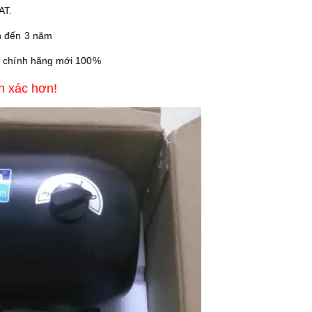
AT.
n đến 3 năm
g chính hãng mới 100%
h xác hơn!