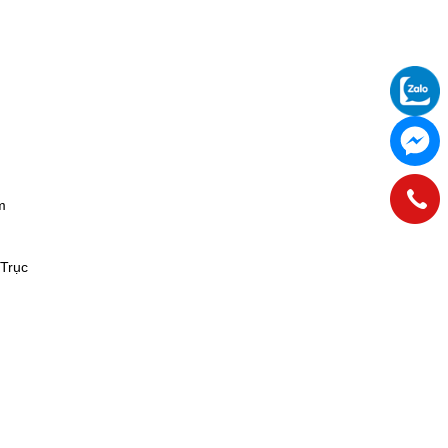
m
 Trục