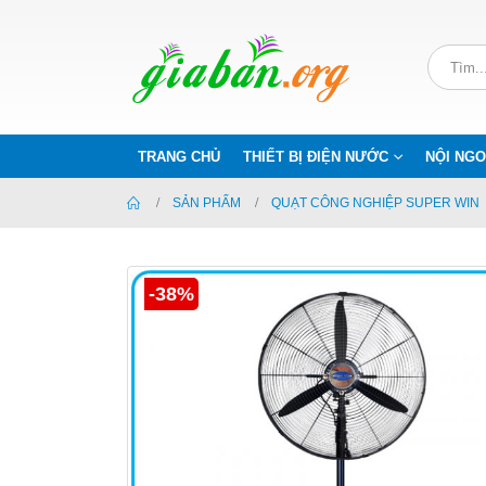
TRANG CHỦ
THIẾT BỊ ĐIỆN NƯỚC
NỘI NGO
SẢN PHẨM
QUẠT CÔNG NGHIỆP SUPER WIN
-38%