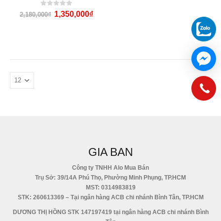
0
out of 5
1,350,000
₫
2,180,000
₫
GIA BAN
Công ty TNHH Alo Mua Bán
Trụ Sở: 39/14A Phú Thọ, Phường Minh Phụng, TP.HCM
MST: 0314983819
STK: 260613369 – Tại ngân hàng ACB chi nhánh Bình Tân, TP.HCM
DƯƠNG THỊ HỒNG STK 147197419 tại ngân hàng ACB chi nhánh Bình