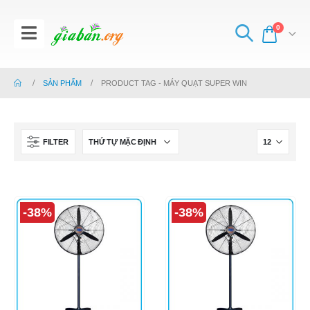
0
SẢN PHẨM
PRODUCT TAG -
MÁY QUẠT SUPER WIN
FILTER
-38%
-38%