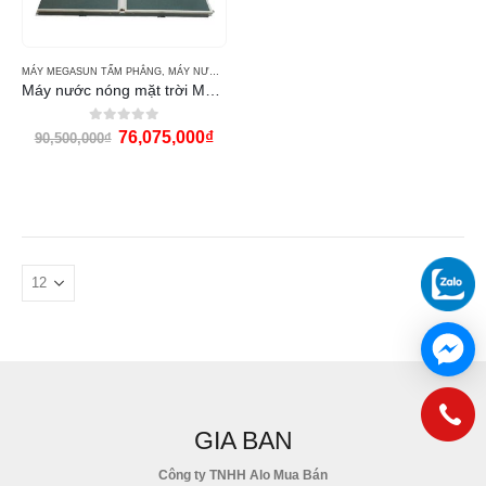
MÁY MEGASUN TẤM PHẲNG
,
MÁY NƯỚC NÓNG MẶT TRỜI MEGASUN
Máy nước nóng mặt trời Megasun MGS1000CA
0
out of 5
76,075,000
₫
90,500,000
₫
GIA BAN
Công ty TNHH Alo Mua Bán