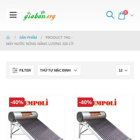
0
SẢN PHẨM
PRODUCT TAG -
MÁY NƯỚC NÓNG NĂNG LƯỢNG 320 LÍT
FILTER
-40%
-40%