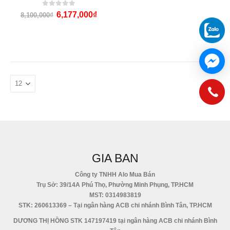
0
out of 5
6,177,000
₫
8,100,000
₫
GIA BAN
Công ty TNHH Alo Mua Bán
Trụ Sở: 39/14A Phú Thọ, Phường Minh Phụng, TP.HCM
MST: 0314983819
STK: 260613369 – Tại ngân hàng ACB chi nhánh Bình Tân, TP.HCM
DƯƠNG THỊ HỒNG STK 147197419 tại ngân hàng ACB chi nhánh Bình