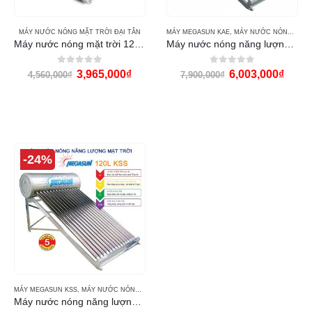
MÁY NƯỚC NÓNG MẶT TRỜI ĐẠI TÂN
MÁY MEGASUN KAE
,
MÁY NƯỚC NÓNG MẶT TRỜI MEGASUN
Máy nước nóng mặt trời 120 lít Đại Tân
Máy nước nóng năng lượng mặt trời Megasun 120l KAE
0
out of 5
0
out of 5
3,965,000
₫
6,003,000
₫
4,560,000
₫
7,900,000
₫
-24%
MÁY MEGASUN KSS
,
MÁY NƯỚC NÓNG MẶT TRỜI MEGASUN
Máy nước nóng năng lượng mặt trời Megasun 120l KSS