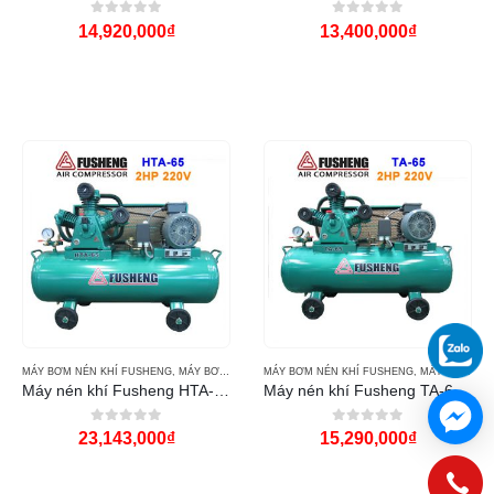
0
out of 5
0
out of 5
14,920,000
₫
13,400,000
₫
MÁY BƠM NÉN KHÍ FUSHENG
,
MÁY BƠM NƯỚC
MÁY BƠM NÉN KHÍ FUSHENG
,
MÁY BƠM NƯỚC
Máy nén khí Fusheng HTA-65 (2Hp)
Máy nén khí Fusheng TA-65 (2Hp)
0
out of 5
0
out of 5
23,143,000
₫
15,290,000
₫