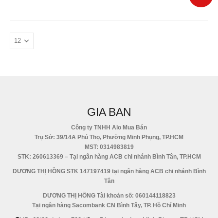
GIA BAN
Công ty TNHH Alo Mua Bán
Trụ Sở: 39/14A Phú Thọ, Phường Minh Phụng, TP.HCM
MST: 0314983819
STK: 260613369 – Tại ngân hàng ACB chi nhánh Bình Tân, TP.HCM
DƯƠNG THỊ HỒNG STK 147197419 tại ngân hàng ACB chi nhánh Bình
Tân
DƯƠNG THỊ HỒNG Tài khoản số: 060144118823
Tại ngân hàng Sacombank CN Bình Tây, TP. Hồ Chí Minh