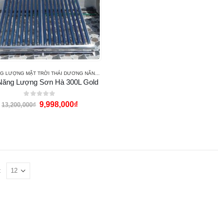
MÁY NĂNG LƯỢNG MẶT TRỜI THÁI DƯƠNG NĂNG
,
MÁY NƯỚC NÓNG THÁI DƯƠNG NĂNG GOLD
ăng Lượng Sơn Hà 300L Gold
0
out of 5
9,998,000
₫
13,200,000
₫
: