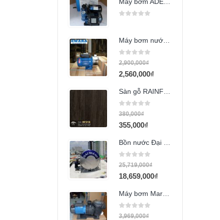
Máy bơm ADELINO APS12-B 125w 220v
0
out of 5
Máy bơm nước Ewara JEXM075 550w
0
out of 5
2,900,000
₫
2,560,000
₫
Sàn gỗ RAINFOREST RF318
0
out of 5
380,000
₫
355,000
₫
Bồn nước Đại Thành 6000L ngang
0
out of 5
25,719,000
₫
18,659,000
₫
Máy bơm Maro STP-150
0
out of 5
3,969,000
₫