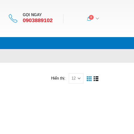
GỌI NGAY
0
0903889102
Hiển thị: