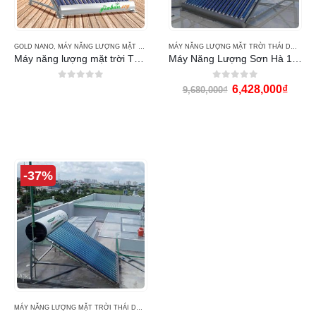
GOLD NANO
,
MÁY NĂNG LƯỢNG MẶT TRỜI THÁI DƯƠNG NĂNG
MÁY NĂNG LƯỢNG MẶT TRỜI THÁI DƯƠNG NĂNG
Máy năng lượng mặt trời Thái Dương Năng 180L Gold Nano
Máy Năng Lượng Sơn Hà 180L Gold
0
out of 5
0
out of 5
6,428,000
₫
9,680,000
₫
-37%
MÁY NĂNG LƯỢNG MẶT TRỜI THÁI DƯƠNG NĂNG
,
MÁY NƯỚC NÓNG THÁI DƯƠNG NĂNG 