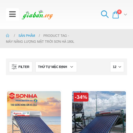
0
SẢN PHẨM
PRODUCT TAG -
MÁY NĂNG LƯỢNG MẶT TRỜI SƠN HÀ 180L
FILTER
-34%