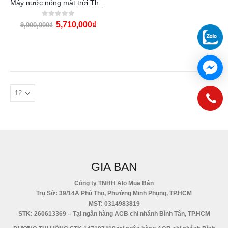
Máy nước nóng mặt trời Thái Dương Năng Eco 180l
0
out of 5
5,710,000
₫
9,000,000
₫
GIA BAN
Công ty TNHH Alo Mua Bán
Trụ Sở: 39/14A Phú Thọ, Phường Minh Phụng, TP.HCM
MST: 0314983819
STK: 260613369 – Tại ngân hàng ACB chi nhánh Bình Tân, TP.HCM