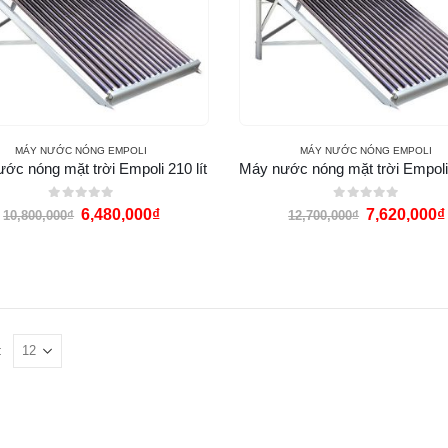
MÁY NƯỚC NÓNG EMPOLI
MÁY NƯỚC NÓNG EMPOLI
ớc nóng mặt trời Empoli 210 lít
0
out of 5
0
out of 5
6,480,000
₫
7,620,000
₫
10,800,000
₫
12,700,000
₫
: