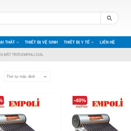
ẠI THẤT
THIẾT BỊ VỆ SINH
THIẾT BỊ Y TẾ
LIÊN HỆ
 MẶT TRỜI EMPOLI 210L
:
%
-40%