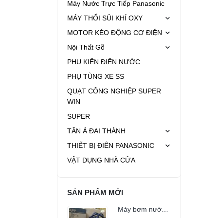
Máy Nước Trực Tiếp Panasonic
MÁY THỔI SỦI KHÍ OXY
MOTOR KÉO ĐỘNG CƠ ĐIỆN
Nội Thất Gỗ
PHỤ KIỆN ĐIỆN NƯỚC
PHỤ TÙNG XE SS
QUẠT CÔNG NGHIỆP SUPER
WIN
SUPER
TÂN Á ĐẠI THÀNH
THIẾT BỊ ĐIÊN PANASONIC
VẬT DỤNG NHÀ CỬA
SẢN PHẨM MỚI
Máy bơm nước APP BPS-200D (200w)