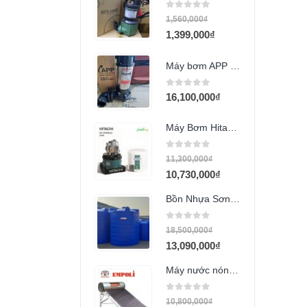
0
out of 5
1,560,000
₫
1,399,000
₫
Máy bơm APP DSP-30T (3Hp)
0
out of 5
16,100,000
₫
Máy Bơm Hitachi WT_P350GX2
0
out of 5
11,300,000
₫
10,730,000
₫
Bồn Nhựa Sơn Hà 7000L đứng
0
out of 5
18,500,000
₫
13,090,000
₫
Máy nước nóng mặt trời Empoli 210 lít
0
out of 5
10,800,000
₫