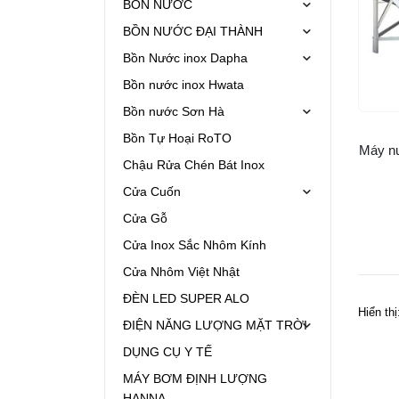
BỒN NƯỚC
BỒN NƯỚC ĐẠI THÀNH
Bồn Nước inox Dapha
Bồn nước inox Hwata
Bồn nước Sơn Hà
Bồn Tự Hoại RoTO
Máy nư
Chậu Rửa Chén Bát Inox
Cửa Cuốn
Cửa Gỗ
Cửa Inox Sắc Nhôm Kính
Cửa Nhôm Việt Nhật
ĐÈN LED SUPER ALO
Hiển thị
ĐIỆN NĂNG LƯỢNG MẶT TRỜI
DỤNG CỤ Y TẾ
MÁY BƠM ĐỊNH LƯỢNG
HANNA