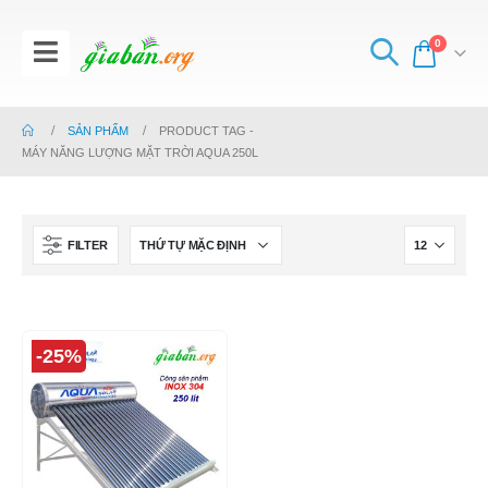
0
SẢN PHẨM
PRODUCT TAG -
MÁY NĂNG LƯỢNG MẶT TRỜI AQUA 250L
FILTER
-25%