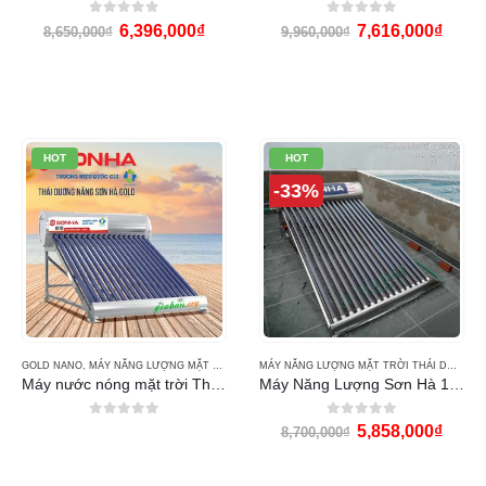
0
out of 5
0
out of 5
6,396,000
₫
7,616,000
₫
8,650,000
₫
9,960,000
₫
HOT
HOT
-33%
GOLD NANO
,
MÁY NĂNG LƯỢNG MẶT TRỜI THÁI DƯƠNG NĂNG
MÁY NĂNG LƯỢNG MẶT TRỜI THÁI DƯƠNG NĂNG
Máy nước nóng mặt trời Thái Dương Năng 160L Gold Nano
Máy Năng Lượng Sơn Hà 160L Gold
0
out of 5
0
out of 5
5,858,000
₫
8,700,000
₫