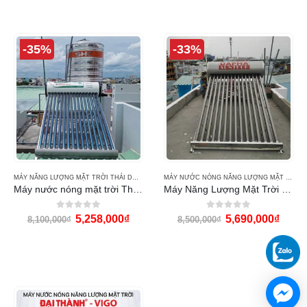
-35%
-33%
MÁY NĂNG LƯỢNG MẶT TRỜI THÁI DƯƠNG NĂNG
,
MÁY NƯỚC NÓNG THÁI DƯƠNG NĂNG 
MÁY NƯỚC NÓNG NĂNG LƯỢNG MẶT TRỜI DAPHA
Máy nước nóng mặt trời Thái Dương Năng 160L Eco
Máy Năng Lượng Mặt Trời Dapha 160 lít
0
out of 5
0
out of 5
5,258,000
₫
5,690,000
₫
8,100,000
₫
8,500,000
₫