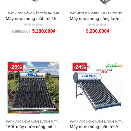
MÁY NƯỚC NÓNG MẶT TRỜI ĐẠI TÂN
MÁY MEGASUN G-PPR
,
MÁY NƯỚC NÓNG MẶT TRỜI MEGASUN
Máy nước nóng mặt trời 160 lít Đại Tân
Máy nước nóng năng lượng mặt trời Megasun 160l G-PPR
0
out of 5
0
out of 5
5,280,000
₫
9,200,000
₫
6,080,000
₫
-26%
-24%
MÁY NƯỚC NÓNG NĂNG LƯỢNG MẶT TRỜI AQUA SOLAR
MÁY NƯỚC NÓNG NĂNG LƯỢNG MẶT TRỜI AQUA SOLAR
160L máy nước nóng mặt trời AQUA
Máy nước nóng mặt trời AQUA 160L PPr