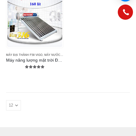
MÁY ĐẠI THÀNH F58 VIGO
,
MÁY NƯỚC NÓNG NĂNG LƯỢNG MẶT TRỜI ĐẠI THÀNH
Máy năng lượng mặt trời Đại Thành 160 lít Vigo F58
5.00
out of 5