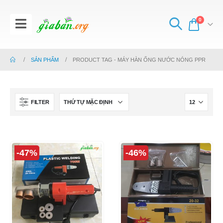
0
SẢN PHẨM
PRODUCT TAG -
MÁY HÀN ỐNG NƯỚC NÓNG PPR
FILTER
-47%
-46%