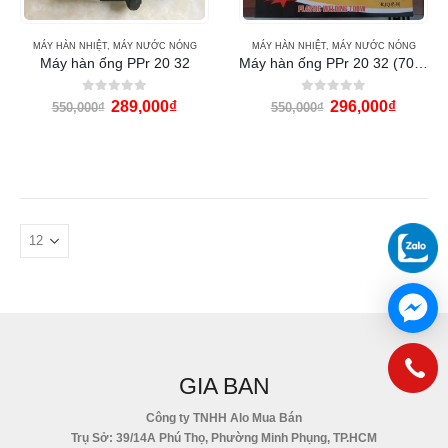
MÁY HÀN NHIỆT
,
MÁY NƯỚC NÓNG
MÁY HÀN NHIỆT
,
MÁY NƯỚC NÓNG
Máy hàn ống PPr 20 32
Máy hàn ống PPr 20 32 (700w)
0
out of 5
0
out of 5
289,000
₫
296,000
₫
550,000
₫
550,000
₫
GIA BAN
Công ty TNHH Alo Mua Bán
Trụ Sở: 39/14A Phú Thọ, Phường Minh Phụng, TP.HCM