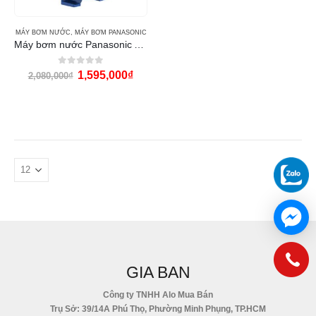
MÁY BƠM NƯỚC
,
MÁY BƠM PANASONIC
Máy bơm nước Panasonic A-200JAK
0
out of 5
1,595,000
₫
2,080,000
₫
GIA BAN
Công ty TNHH Alo Mua Bán
Trụ Sở: 39/14A Phú Thọ, Phường Minh Phụng, TP.HCM