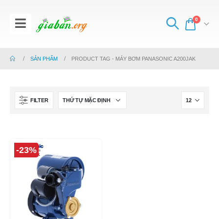
0
SẢN PHẨM
PRODUCT TAG -
MÁY BƠM PANASONIC A200JAK
FILTER
-23%