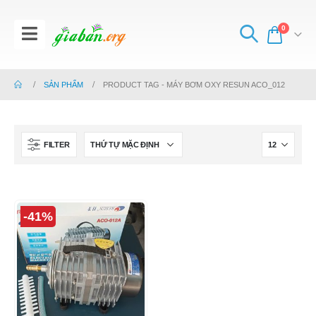
0
SẢN PHẨM
PRODUCT TAG -
MÁY BƠM OXY RESUN ACO_012
FILTER
-41%