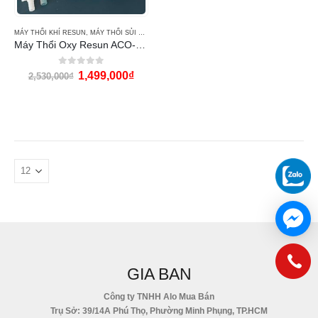
MÁY THỔI KHÍ RESUN
,
MÁY THỔI SỦI KHÍ OXY
Máy Thổi Oxy Resun ACO-012A
0
out of 5
1,499,000
₫
2,530,000
₫
GIA BAN
Công ty TNHH Alo Mua Bán
Trụ Sở: 39/14A Phú Thọ, Phường Minh Phụng, TP.HCM