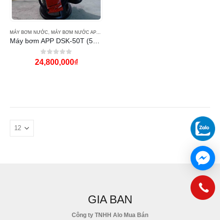
MÁY BƠM NƯỚC
,
MÁY BƠM NƯỚC APP
,
MODEL APP DSK
Máy bơm APP DSK-50T (5HP)
0
out of 5
24,800,000
₫
GIA BAN
Công ty TNHH Alo Mua Bán