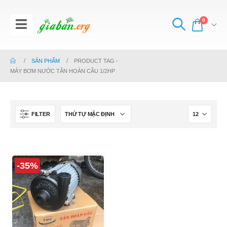
0
SẢN PHẨM
PRODUCT TAG -
MÁY BƠM NƯỚC TÂN HOÀN CẦU 1/2HP
FILTER
-35%