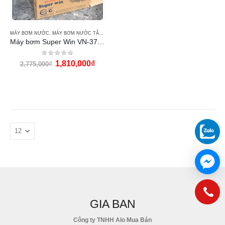
MÁY BƠM NƯỚC
,
MÁY BƠM NƯỚC TÂN HOÀN CẦU
Máy bơm Super Win VN-370 (1/2Hp họng 34-34)
0
out of 5
1,810,000
₫
2,775,000
₫
GIA BAN
Công ty TNHH Alo Mua Bán