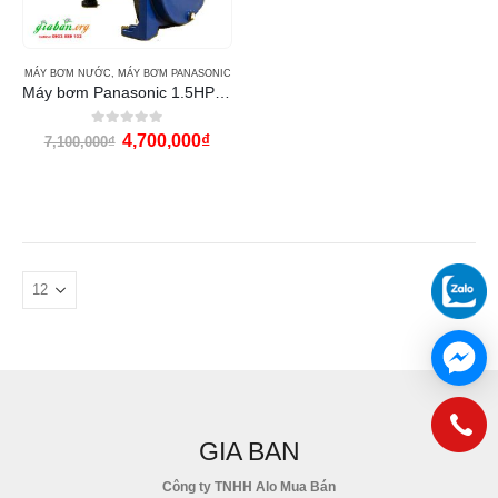
MÁY BƠM NƯỚC
,
MÁY BƠM PANASONIC
Máy bơm Panasonic 1.5HP GP-15HCN-1SVN
0
out of 5
4,700,000
₫
7,100,000
₫
GIA BAN
Công ty TNHH Alo Mua Bán