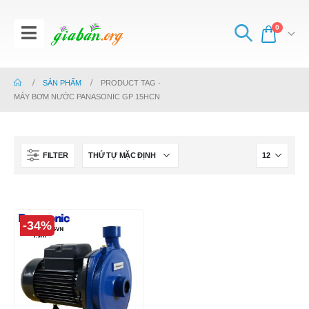
0
SẢN PHẨM
PRODUCT TAG -
MÁY BƠM NƯỚC PANASONIC GP 15HCN
FILTER
-34%