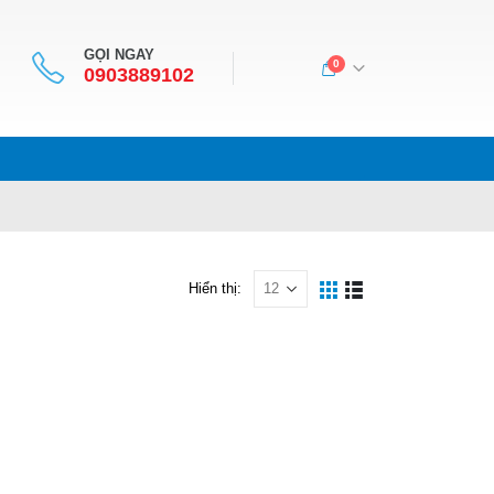
GỌI NGAY
0
0903889102
Hiển thị: