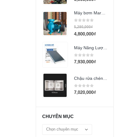
Máy bơm Maro 5.5Hp (XGm/7AR)
0
out of 5
5,280,000
₫
4,800,000
₫
Máy Năng Lượng Mặt Trời Toàn Mỹ 140L
0
out of 5
7,930,000
₫
Chậu rửa chén 2 hộc 8245L
0
out of 5
7,020,000
₫
CHUYÊN MỤC
Chuyên
mục