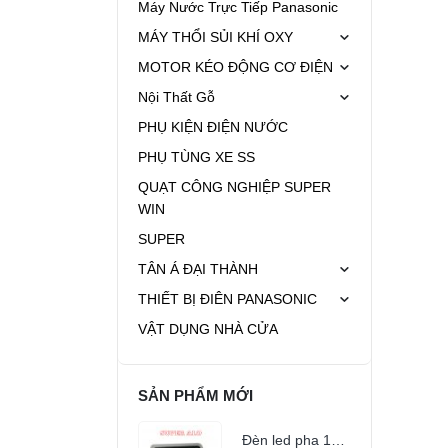
Máy Nước Trực Tiếp Panasonic
MÁY THỔI SỦI KHÍ OXY
MOTOR KÉO ĐỘNG CƠ ĐIỆN
Nội Thất Gỗ
PHỤ KIỆN ĐIỆN NƯỚC
PHỤ TÙNG XE SS
QUẠT CÔNG NGHIỆP SUPER
WIN
SUPER
TÂN Á ĐẠI THÀNH
THIẾT BỊ ĐIÊN PANASONIC
VẬT DỤNG NHÀ CỬA
SẢN PHẨM MỚI
Đèn led pha 100w (5054)