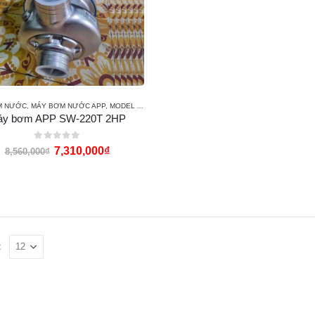
M NƯỚC
,
MÁY BƠM NƯỚC APP
,
MODEL APP SW
áy bơm APP SW-220T 2HP
0
out of 5
7,310,000
₫
8,560,000
₫
: