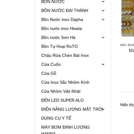
BỒN NƯỚC
BỒN NƯỚC ĐẠI THÀNH
Bồn Nước inox Dapha
Bồn nước inox Hwata
Bồn nước Sơn Hà
MÁY BƠ
Bồn Tự Hoại RoTO
M
Chậu Rửa Chén Bát Inox
Cửa Cuốn
Cửa Gỗ
Cửa Inox Sắc Nhôm Kính
Cửa Nhôm Việt Nhật
ĐÈN LED SUPER ALO
Hiển thị
ĐIỆN NĂNG LƯỢNG MẶT TRỜI
DỤNG CỤ Y TẾ
MÁY BƠM ĐỊNH LƯỢNG
HANNA