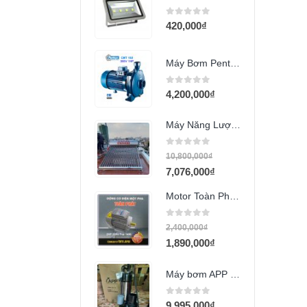
0
out of 5
420,000
₫
Máy Bơm Pentax CMT 100 (1Hp)
0
out of 5
4,200,000
₫
Máy Năng Lượng Mặt Trời Dapha 220 lít
0
out of 5
10,800,000
₫
7,076,000
₫
Motor Toàn Phát 2HP tua 1490
0
out of 5
2,400,000
₫
1,890,000
₫
Máy bơm APP SV-1500A (2HP)
0
out of 5
9,995,000
₫