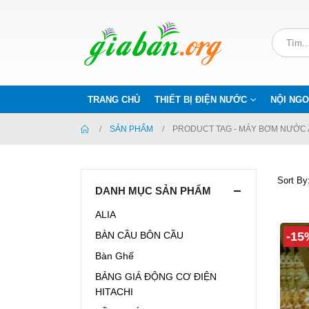
TRANG CHỦ
THIẾT BỊ ĐIỆN NƯỚC
NỘI NGO
SẢN PHẨM
PRODUCT TAG -
MÁY BƠM NƯỚC 
Sort By
DANH MỤC SẢN PHẨM
ALIA
-15
BÀN CẦU BÔN CẦU
Bàn Ghế
BẢNG GIÁ ĐỘNG CƠ ĐIỆN
HITACHI