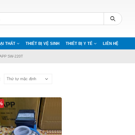
ẠI THẤT
THIẾT BỊ VỆ SINH
THIẾT BỊ Y TẾ
LIÊN HỆ
APP SW-220T
:
%