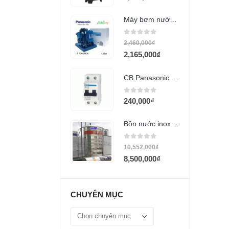
Máy bơm nước Panasonic A-130JACK
0
out of 5
2,460,000
₫
2,165,000
₫
CB Panasonic 2 cực 10A BBD2102CNV
0
out of 5
240,000
₫
Bồn nước inox Hwata 3000L đứng
0
out of 5
10,552,000
₫
8,500,000
₫
CHUYÊN MỤC
Chuyên
mục