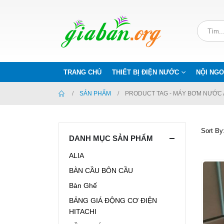
TRANG CHỦ
THIẾT BỊ ĐIỆN NƯỚC
NỘI NGO
SẢN PHẨM
PRODUCT TAG -
MÁY BƠM NƯỚC A
Sort By
DANH MỤC SẢN PHẨM
ALIA
BÀN CẦU BÔN CẦU
Bàn Ghế
BẢNG GIÁ ĐỘNG CƠ ĐIỆN
HITACHI