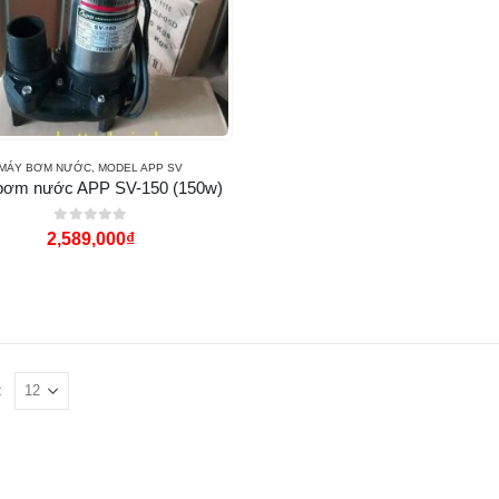
MÁY BƠM NƯỚC
,
MODEL APP SV
bơm nước APP SV-150 (150w)
0
out of 5
2,589,000
₫
: