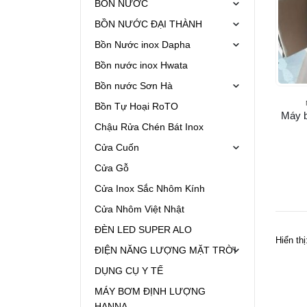
BỒN NƯỚC
BỒN NƯỚC ĐẠI THÀNH
Bồn Nước inox Dapha
Bồn nước inox Hwata
Bồn nước Sơn Hà
Bồn Tự Hoại RoTO
Máy 
Chậu Rửa Chén Bát Inox
Cửa Cuốn
Cửa Gỗ
Cửa Inox Sắc Nhôm Kính
Cửa Nhôm Việt Nhật
ĐÈN LED SUPER ALO
Hiển thị
ĐIỆN NĂNG LƯỢNG MẶT TRỜI
DỤNG CỤ Y TẾ
MÁY BƠM ĐỊNH LƯỢNG
HANNA