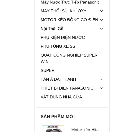
Máy Nước Trực Tiếp Panasonic
MÁY THỔI SỦI KHÍ OXY
MOTOR KÉO ĐỘNG CƠ ĐIỆN
Nội Thất Gỗ
PHỤ KIỆN ĐIỆN NƯỚC
PHỤ TÙNG XE SS
QUẠT CÔNG NGHIỆP SUPER
WIN
SUPER
TÂN Á ĐẠI THÀNH
THIẾT BỊ ĐIÊN PANASONIC
VẬT DỤNG NHÀ CỬA
SẢN PHẨM MỚI
Motor kéo Hitachi 1Hp 2850 vòng