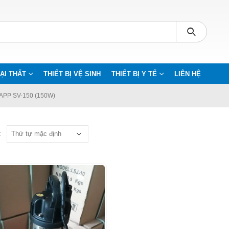
ẠI THẤT
THIẾT BỊ VỆ SINH
THIẾT BỊ Y TẾ
LIÊN HỆ
PP SV-150 (150W)
: