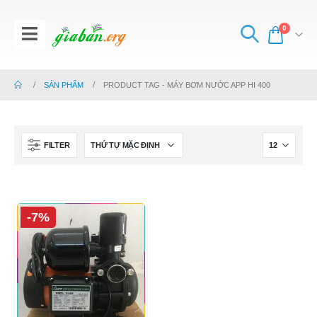
0
SẢN PHẨM
PRODUCT TAG -
MÁY BƠM NƯỚC APP HI 400
FILTER
-7%