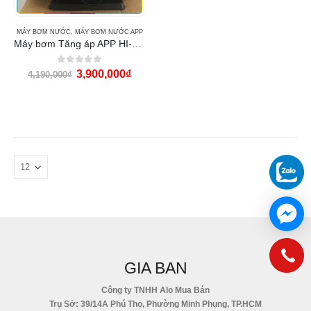
MÁY BƠM NƯỚC
,
MÁY BƠM NƯỚC APP
Máy bơm Tăng áp APP HI-400
0
out of 5
3,900,000
₫
4,190,000
₫
GIA BAN
Công ty TNHH Alo Mua Bán
Trụ Sở: 39/14A Phú Thọ, Phường Minh Phụng, TP.HCM