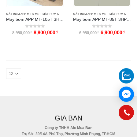
MÁY BƠM APP MT & MST
,
MÁY BƠM NƯỚC
,
MÁY BƠM NƯỚC APP
MÁY BƠM APP MT & MST
,
MÁY BƠM NƯỚC
,
Máy bơm APP MT-105T 3HP 380v
Máy bơm APP MT-85T 3HP 380v
0
out of 5
0
out of 5
8,800,000
₫
6,900,000
₫
8,950,000
₫
6,950,000
₫
GIA BAN
Công ty TNHH Alo Mua Bán
Trụ Sở: 39/14A Phú Thọ, Phường Minh Phụng, TP.HCM