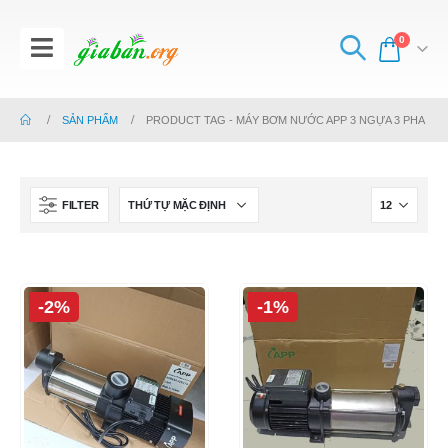
0
SẢN PHẨM
PRODUCT TAG -
MÁY BƠM NƯỚC APP 3 NGỰA 3 PHA
FILTER
-2%
-1%