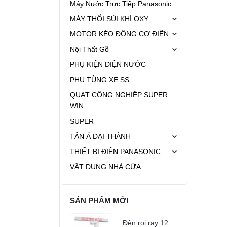
Máy Nước Trực Tiếp Panasonic
MÁY THỔI SỦI KHÍ OXY
MOTOR KÉO ĐỘNG CƠ ĐIỆN
Nội Thất Gỗ
PHỤ KIỆN ĐIỆN NƯỚC
PHỤ TÙNG XE SS
QUẠT CÔNG NGHIỆP SUPER
WIN
SUPER
TÂN Á ĐẠI THÀNH
THIẾT BỊ ĐIÊN PANASONIC
VẬT DỤNG NHÀ CỬA
SẢN PHẨM MỚI
Đèn rọi ray 12w (COB R9)