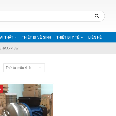
ẠI THẤT
THIẾT BỊ VỆ SINH
THIẾT BỊ Y TẾ
LIÊN HỆ
3HP APP SW
:
%