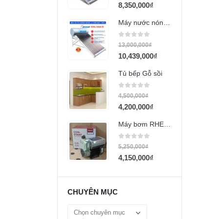
8,350,000
₫
Máy nước nóng năng lượng mặt trời Megasun 200l KAA-N
0
out of 5
13,000,000
₫
10,439,000
₫
Tủ bếp Gỗ sồi
0
out of 5
4,500,000
₫
4,200,000
₫
Máy bơm RHEKEN WZB45-800I (800w)
0
out of 5
5,250,000
₫
4,150,000
₫
CHUYÊN MỤC
Chuyên