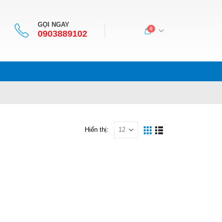
GỌI NGAY
0
0903889102
Hiển thị: