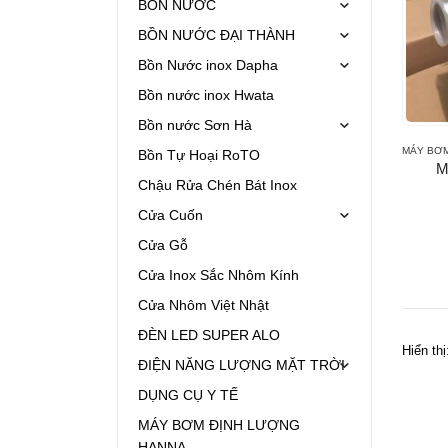
BỒN NƯỚC
BỒN NƯỚC ĐẠI THÀNH
Bồn Nước inox Dapha
Bồn nước inox Hwata
Bồn nước Sơn Hà
MÁY BƠ
Bồn Tự Hoại RoTO
M
Chậu Rửa Chén Bát Inox
Cửa Cuốn
Cửa Gỗ
Cửa Inox Sắc Nhôm Kính
Cửa Nhôm Việt Nhật
ĐÈN LED SUPER ALO
Hiển thị
ĐIỆN NĂNG LƯỢNG MẶT TRỜI
DỤNG CỤ Y TẾ
MÁY BƠM ĐỊNH LƯỢNG
HANNA