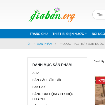
TRANG CHỦ
THIẾT BỊ ĐIỆN NƯỚC
NỘI NGO
SẢN PHẨM
PRODUCT TAG -
MÁY BƠM NƯỚC 
Sort By
DANH MỤC SẢN PHẨM
ALIA
-7
BÀN CẦU BÔN CẦU
Bàn Ghế
BẢNG GIÁ ĐỘNG CƠ ĐIỆN
HITACHI