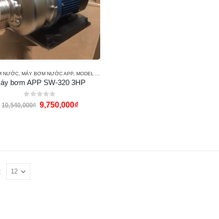
M NƯỚC
,
MÁY BƠM NƯỚC APP
,
MODEL APP SW
áy bơm APP SW-320 3HP
0
out of 5
9,750,000
₫
10,540,000
₫
: