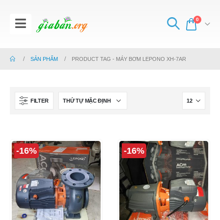
0
SẢN PHẨM
PRODUCT TAG -
MÁY BƠM LEPONO XH-7AR
FILTER
-16%
-16%