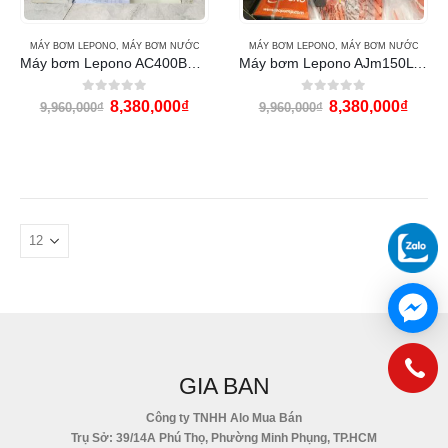
MÁY BƠM LEPONO
,
MÁY BƠM NƯỚC
MÁY BƠM LEPONO
,
MÁY BƠM NƯỚC
Máy bơm Lepono AC400BF4 (5HP họng 114)
Máy bơm Lepono AJm150L 2Hp
0
out of 5
0
out of 5
8,380,000
₫
8,380,000
₫
9,960,000
₫
9,960,000
₫
GIA BAN
Công ty TNHH Alo Mua Bán
Trụ Sở: 39/14A Phú Thọ, Phường Minh Phụng, TP.HCM